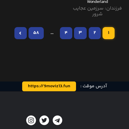
Wonderland
فرزندان: سرزمین عجایب
شرور
58
…
4
3
2
1
آدرس موقت :
https://9moviz13.fun