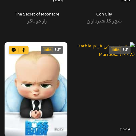
2008
2026
The Secret of Moonacre
Con City
شهر کلاهبرداران
راز موناکر
6.3
6.2
2017
2008