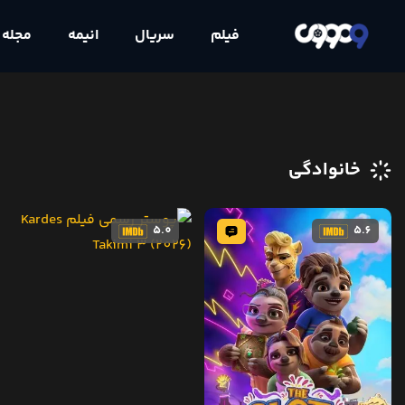
فیلم
سریال
انیمه
مجله
خانوادگی
5.0
5.6