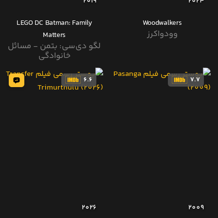
2019
2024
LEGO DC Batman: Family
Woodwalkers
وودواکرز
Matters
لگو دی‌سی: بتمن - مسائل
خانوادگی
6.6
7.7
2026
2009