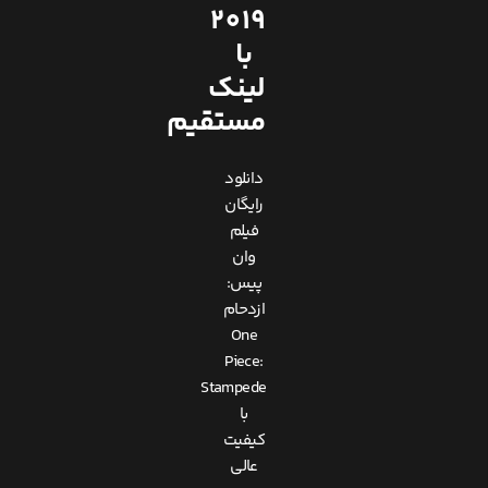
2019
با
لینک
مستقیم
دانلود
رایگان
فیلم
وان
پیس:
ازدحام
One
Piece:
Stampede
با
کیفیت
عالی