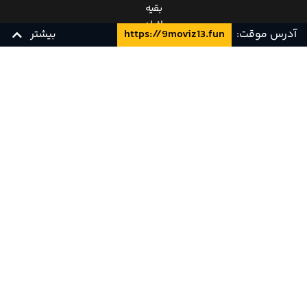
بقیه
افراد
آدرس موقت:
https://9moviz13.fun
بیشتر
کلاه
پوشالی،
دعوتنامه‌ای
زیرنویس چسبیده فارسی
زیرنویس فارسی
Pahe
از طرف
میزبان
بوئِنا
فستا،
کسی
که به
عنوان
ارباب
جشن‌ها
شناخته‌
می‌شود
دریافت
کردند.
آنها