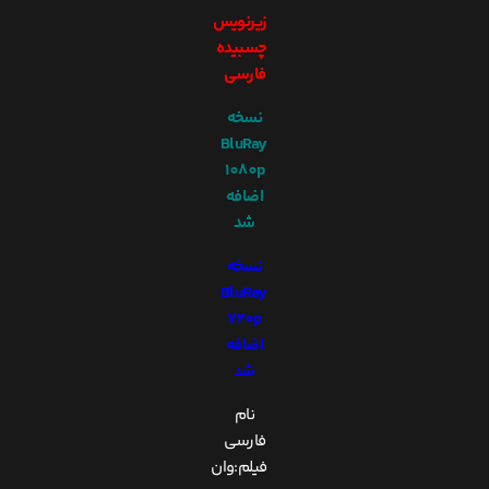
زیرنویس
چسبیده
فارسی
نسخه
BluRay
1080p
اضافه
شد
نسخه
BluRay
720p
اضافه
شد
نام
فارسی
فیلم:وان