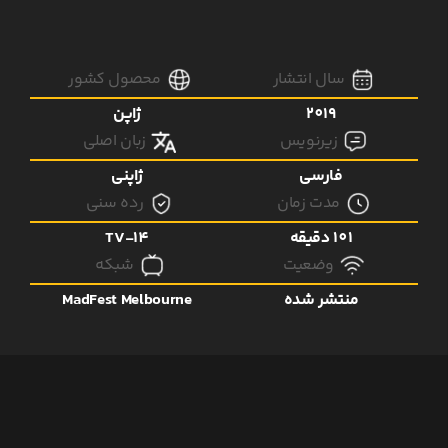
سال انتشار
محصول کشور
2019
ژاپن
زیرنویس
زبان اصلی
فارسی
ژاپنی
مدت زمان
رده سنی
101 دقیقه
TV-14
وضعیت
شبکه
منتشر شده
MadFest Melbourne