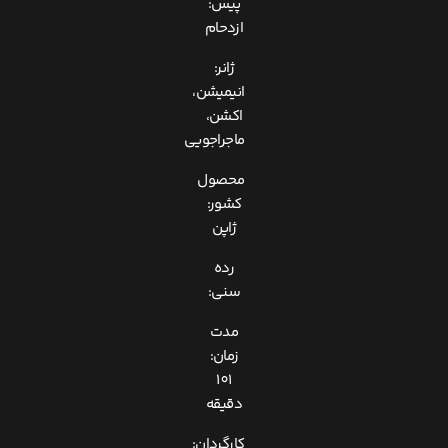
پیس:
ازدحام
ژانر:
انیمیشن،
اکشن،
ماجراجویی
محصول
کشور:
ژاپن
رده
سنی:
مدت
زمان:
101
دقیقه
کارگردان: