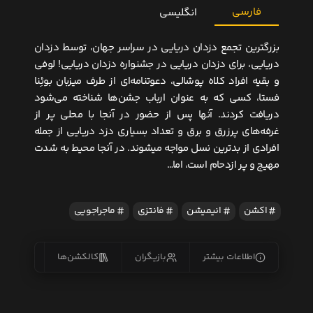
فارسی
انگلیسی
بزرگترین تجمع دزدان دریایی در سراسر جهان، توسط دزدان
دریایی، برای دزدان دریایی در جشنواره دزدان دریایی! لوفی
و بقیه افراد کلاه پوشالی، دعوتنامه‌ای از طرف میزبان بوئِنا
فستا، کسی که به عنوان ارباب جشن‌ها شناخته‌ می‌شود
دریافت کردند. آنها پس از حضور در آنجا با محلی پر از
غرفه‌های پرزرق و برق و تعداد بسیاری دزد دریایی از جمله
افرادی از بدترین نسل مواجه میشوند. در آنجا محیط به شدت
مهیج و پر ازدحام است، اما…
اکشن
انیمیشن
فانتزی
ماجراجویی
اطلاعات بیشتر
بازیگران
کالکشن‌ها
زیرنو