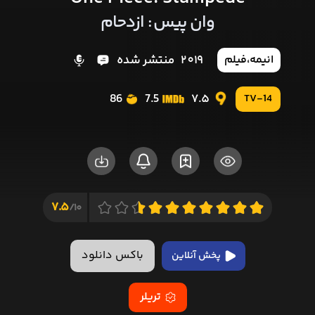
وان پیس: ازدحام
2019
منتشر شده
انیمه
،
فیلم
86
7.5
7.5
TV-14
7.5
10/
باکس دانلود
پخش آنلاین
تریلر