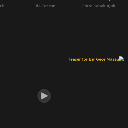
rk
Eda Tezcan
Emre Kabakuşak