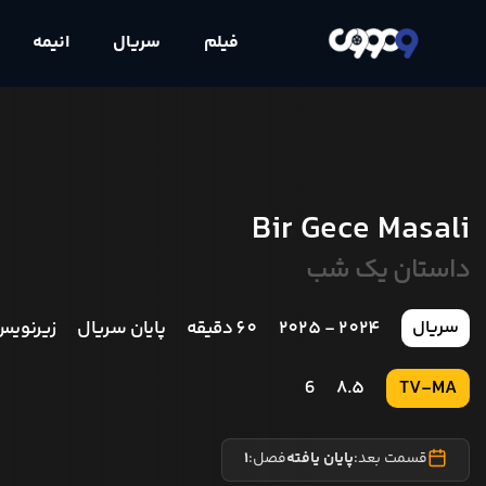
فیلم
سریال
انیمه
Bir Gece Masali
داستان یک شب
2024 - 2025
60 دقیقه
پایان سریال
زیرنویس
سریال
6
8.5
TV-MA
قسمت بعد:
پایان یافته
فصل:
1