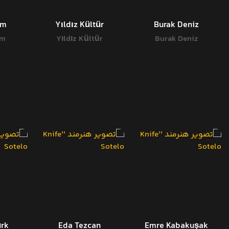
em
Yıldız Kültür
Burak Deniz
em
Yıldız Kültür
Burak Deniz
ürk
Eda Tezcan
Emre Kabakuşak