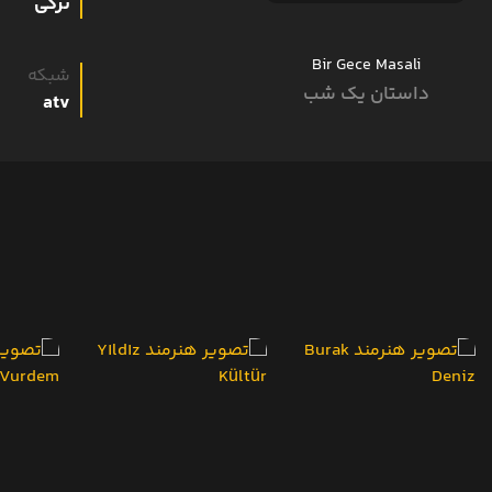
ترکی
Bir Gece Masali
شبکه
داستان یک شب
atv