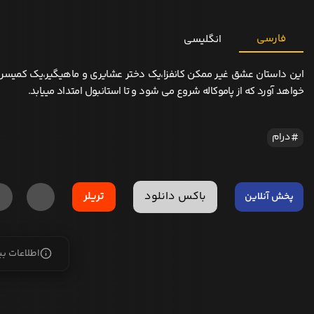
فارسی
انگلیسی
این داستان عشق غیر ممکن کانفزا،یک دختر عشایری و ماهیگیر،یک کمیسر 
خواهد آورد که از پاموکاله شروع می شود و تا استانبول امتداد مییابد.
درام
باکس دانلود
تریلر
پخش آنلاین
اطلاعات ب