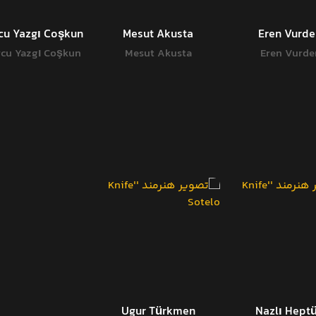
cu Yazgı Coşkun
Mesut Akusta
Eren Vurd
cu Yazgı Coşkun
Mesut Akusta
Eren Vurd
Ugur Türkmen
Nazlı Hept