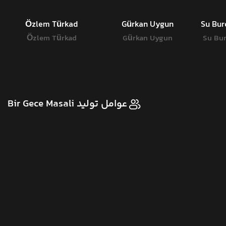
Özlem Türkad
Gürkan Uygun
Su Bur
Özlem Türkad
Gürkan Uygun
Su Bur
عوامل تولید Bir Gece Masali