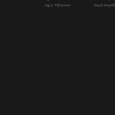
Ugur Türkmen
Nazlı Heptü