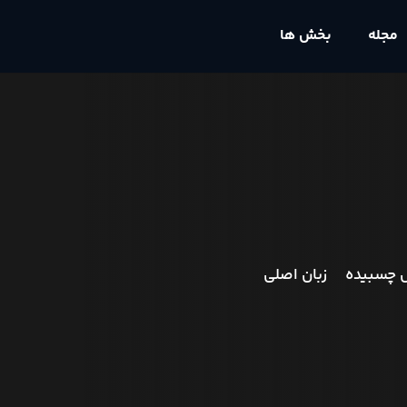
مجله
بخش ها
 چسبیده
زبان اصلی