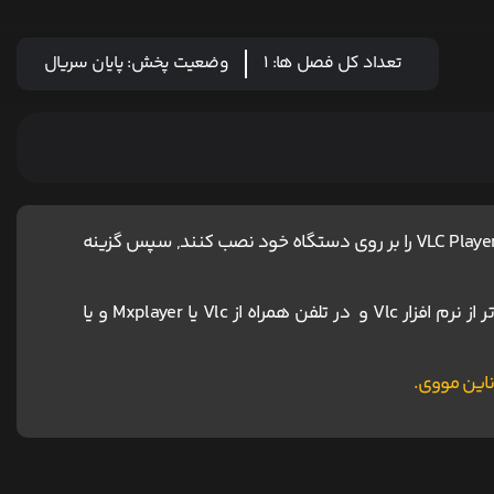
تعداد کل فصل ها:
1
وضعیت پخش:
پایان سریال
کاربران آیفون و مک ، برای اجرای پخش آنلاین باید نرم افزار VLC Player را بر روی دستگاه خود نصب کنند, سپس گزینه
برای دانلود و اجرای فیلم ها پیشنهاد می شود در کامپیوتر از نرم افزار Vlc و در تلفن همراه از Vlc یا Mxplayer و یا