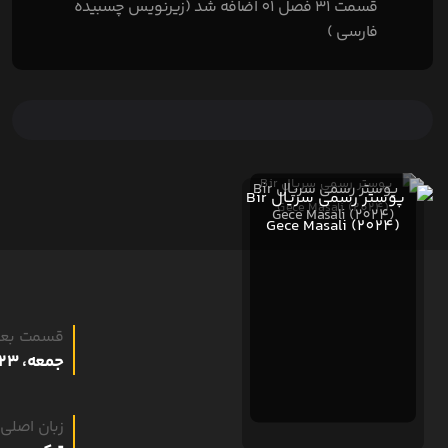
قسمت 31 فصل 01 اضافه شد (زیرنویس چسبیده
فارسی )
قسمت بع
جمعه، 23 مرداد 1405
زبان اصلی