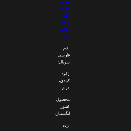
نسخه
WEB-
DL
720p
اضافه
شد
نام
فارسی
سریال:
ژانر:
کمدی،
درام
محصول
کشور:
انگلستان
رده