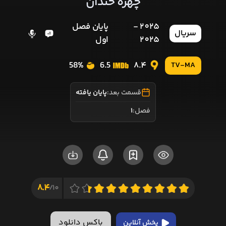
چهره خندان
2025 -
پایان فصل
سریال
2025
اول
58%
6.5
8.4
TV-MA
قسمت بعد:
پایان یافته
فصل:
1
8.4
10/
باکس دانلود
پخش آنلاین