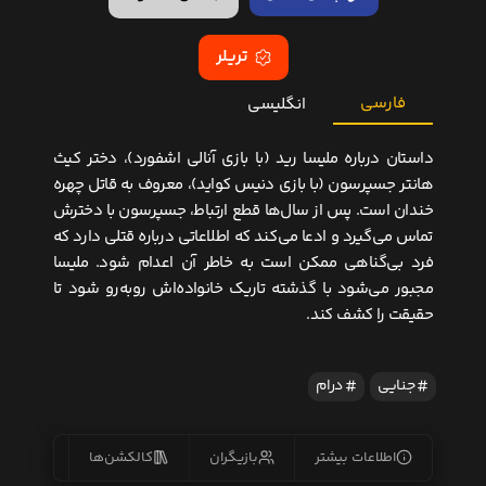
تریلر
فارسی
انگلیسی
داستان درباره ملیسا رید (با بازی آنالی اشفورد)، دختر کیث
هانتر جسپرسون (با بازی دنیس کواید)، معروف به قاتل چهره
خندان است.
پس از سال‌ها قطع ارتباط، جسپرسون با دخترش
تماس می‌گیرد و ادعا می‌کند که اطلاعاتی درباره قتلی دارد که
فرد بی‌گناهی ممکن است به خاطر آن اعدام شود.
ملیسا
مجبور می‌شود با گذشته تاریک خانواده‌اش روبه‌رو شود تا
حقیقت را کشف کند.
​
جنایی
درام
اطلاعات بیشتر
بازیگران
کالکشن‌ها
زیرنو