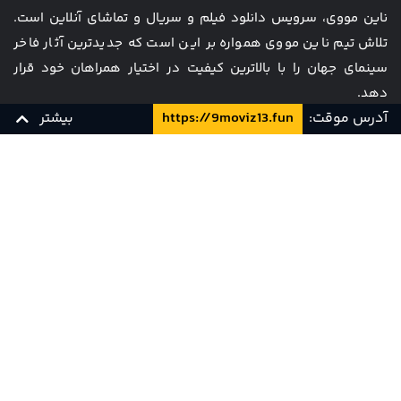
ناین مووی، سرویس دانلود فیلم و سریال و تماشای آنلاین است.
تلاش تیم ناین مووی همواره بر این است که جدیدترین آثار فاخر
سینمای جهان را با بالاترین کیفیت در اختیار همراهان خود قرار
دهد.
آدرس موقت:
https://9moviz13.fun
بیشتر
فصل اول
مجله
همکاری با ما
قیمت ها
سوالات متداول
1080p 10bit
زیرنویس فارسی
تماس با ما
قوانین و مقررات
کارت هدیه
پشتیبانی و تیکت
WEB 1080p
زیرنویس فارسی
720p 10bit
زیرنویس فارسی
Info [at] 9movie [dot] tv
WEB 720p
زیرنویس فارسی