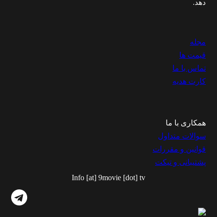
دهد.
مجله
قیمت ها
تماس با ما
کارت هدیه
همکاری با ما
سوالات متداول
قوانین و مقررات
پشتیبانی و تیکت
Info [at] 9movie [dot] tv