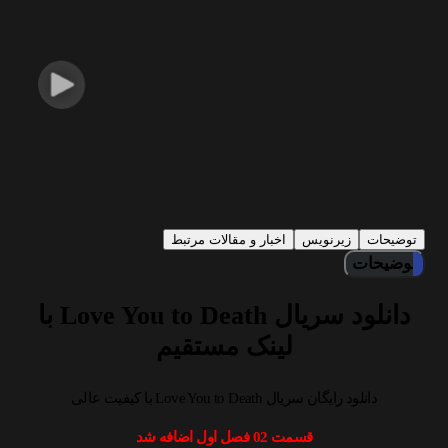
توضیحات
زیرنویس
اخبار و مقالات مرتبط
توضیحات
دانلود سریال Love You to Death با
لینک مستقیم
دانلود رایگان سریال Love You to Death با کیفیت عالی
قسمت 02 فصل اول اضافه شد