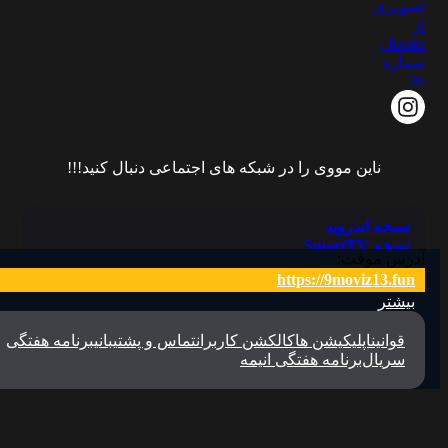
ناین مووی را در شبکه های اجتماعی دنبال کنید!!!
نسخه اندروید
نسخه SmartTV
آدرس موقت:
گیت هاب اپ ها
https://9moviz13.fun
:اپلیکیشن‌ها
بیشتر
قوانین
اپلیکیشن ها
کالکشن کاربران
تماس و پشتیبانی
برنامه هفتگی
سریال‌
برنامه هفتگی انیمه
WEB 1080p
زیرنویس فارسی
9Movie