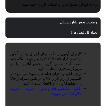
برای دانلود این محتوا باید وارد حساب کاربری خود شوید
وضعیت پخش:
پایان سریال
تعداد کل فصل ها:
1
کاربران آیفون و مک ، برای اجرای پخش آنلاین
باید نرم افزار VLC Player را بر روی دستگاه خود
نصب کنند, سپس گزینه پخش آنلاین را در
مرورگر سافاری انتخاب نمایید.
برای دانلود و اجرای فیلم ها پیشنهاد می شود در
کامپیوتر از نرم افزار Vlc و در تلفن همراه از Vlc
یا Mxplayer و یا KmPlayer استفاده کنید.
دانلود اپلیکیشن های ویندوز – اندروید – اندروید
Tv و IOS ناین مووی.