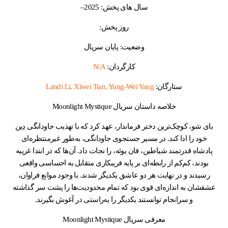
سال های پخش: 2025–
روز پخش:
وضعیت: پایان سریال
کارگردان:
N/A
ستارگان:
Landi Li, Xiwei Tian, Yung-Wei Yang
خلاصه داستان سریال Moonlight Mystique
بای شو، کوچک‌ترین دختر فرماندار، عهد کرد که با تهذیب جاودانگی دِین
خود را ادا کند. در مسیر جستجوی جاودانگی، به‌طور غیرمنتظره‌ای
پادشاه قدرتمند شیاطین، فان یوئه، را نجات داد. آن‌ها که در ابتدا غریبه
بودند، کم‌کم از رابطه‌ای بر پایه فریبکاری متقابل به احساسی واقعی
رسیدند و در نهایت هر دو عاشق یکدیگر شدند. با وجود موانع فراوان،
عشقشان به اندازه‌ای قوی بود که تمام محدودیت‌ها را پشت سر گذاشته
و سرانجام توانستند یکدیگر را به‌راستی در آغوش بگیرند.
معرفی سریال Moonlight Mystique