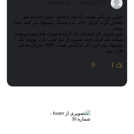
1404/09/26
-
mehdi12677
اولین سریالی هست که هم با هاش خیلی خندیدم هم
باهاش گریه کردم. عالی به دوستان پیشنهاد می کنم حتما
ببینید.
ناین مووی کار قشنگی که کرده قسمت های ویژه و پشت
صحنه هم قرار داده. ممنون از تیم خوب ناین مووی. یک
پیشنهاد هم دارم اگر امکانش هست 𝑶𝑺𝑻 سریال ها هم
قرار بدید.
0
1
ناین مووی، سرویس دانلود فیلم و سریال و تماشای آنلاین است.