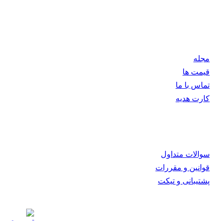
تلاش تیم ناین مووی همواره بر این است که جدیدترین آثار فاخر
سینمای جهان را با بالاترین کیفیت در اختیار همراهان خود قرار
دهد.
مجله
قیمت ها
تماس با ما
کارت هدیه
همکاری با ما
سوالات متداول
قوانین و مقررات
پشتیبانی و تیکت
Info [at] 9movie [dot] tv