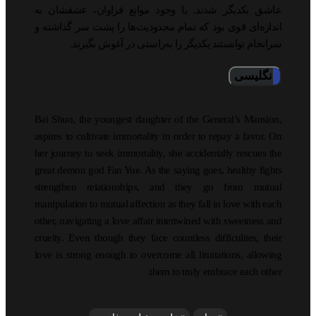
عاشق یکدیگر شدند. با وجود موانع فراوان، عشقشان به
اندازه‌ای قوی بود که تمام محدودیت‌ها را پشت سر گذاشته و
سرانجام توانستند یکدیگر را به‌راستی در آغوش بگیرند.
انگلیسی
Bai Shuo, the youngest daughter of the General’s Mansion,
aspires to cultivate immortality in order to repay a favor. On
her journey to seek immortality, she accidentally rescues the
great demon god Fan Yue. As the saying goes, healthy fights
strengthen relationships, and they go from mutual
manipulation to mutual affection as they fall in love with each
other, navigating a love affair intertwined with sweetness and
cruelty. Even though they face countless difficulties, their
love is strong enough to overcome all limitations, allowing
them to truly embrace each other.