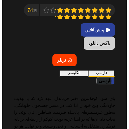
7.4
10/
پخش آنلاین
باکس دانلود
تریلر
فارسی
انگلیسی
فارسی
بای شو، کوچک‌ترین دختر فرماندار، عهد کرد که با تهذیب
جاودانگی دِین خود را ادا کند. در مسیر جستجوی جاودانگی،
به‌طور غیرمنتظره‌ای پادشاه قدرتمند شیاطین، فان یوئه، را
نجات داد. آن‌ها که در ابتدا غریبه بودند، کم‌کم از رابطه‌ای بر پایه
فریبکاری متقابل به احساسی واقعی رسیدند و در نهایت هر دو