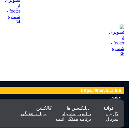
ناین مووی را در شبکه های اجتماعی دنبال کنید!!!
آدرس موقت:
https://9moviz13.fun
نسخه اندروید
بیشتر
نسخه SmartTV
قوانین
اپلیکیشن ها
کالکشن
گیت هاب اپ ها
کاربران
تماس و پشتیبانی
برنامه هفتگی
:اپلیکیشن‌ها
سریال‌
برنامه هفتگی انیمه