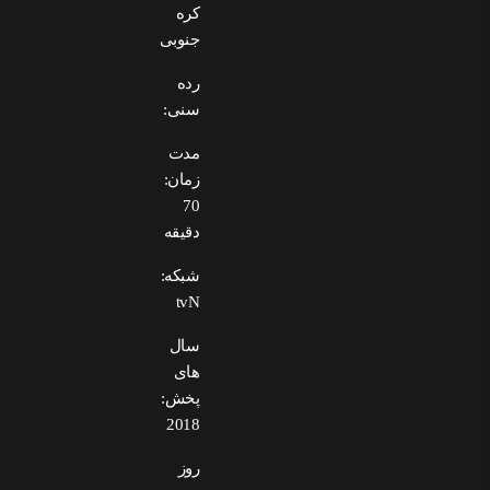
کره
جنوبی
رده
سنی:
مدت
زمان:
70
دقیقه
شبکه:
tvN
سال
های
پخش:
2018
روز