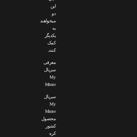
این
دو
میخواهند
به
یکدیگر
کمک
کنند.
معرفی
سریال
My
Mister
سریال
My
Mister
محصول
کشور
کره