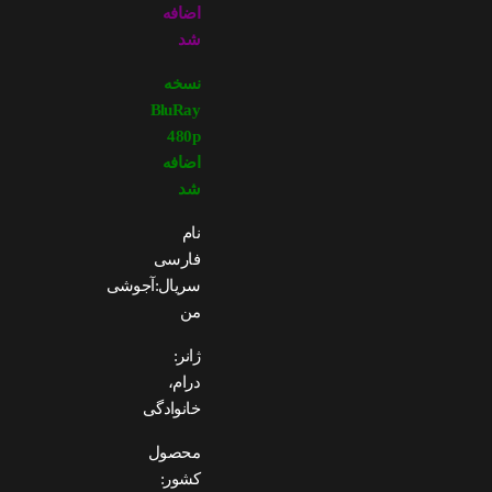
اضافه
شد
نسخه
BluRay
480p
اضافه
شد
نام
فارسی
سریال:آجوشی
من
ژانر:
درام،
خانوادگی
محصول
کشور: