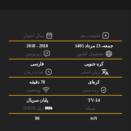
قسمت بعد
سال انتشار
جمعه، 23 مرداد 1405
2018 - 2018
محصول کشور
زیرنویس
کره جنوبی
فارسی
زبان اصلی
مدت زمان
کره‌ای
70 دقیقه
رده سنی
وضعیت
TV-14
پایان سریال
شبکه
رنک IMDB
90
tvN