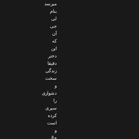
میرسد
بنام
لی
جی
آن
که
این
دختر
دقیقا
زندگی
سخت
و
دشواری
را
سپری
کرده
است
و
حال