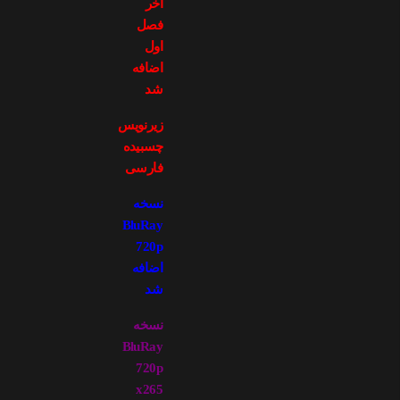
آخر
فصل
اول
اضافه
شد
زیرنویس
چسبیده
فارسی
نسخه
BluRay
720p
اضافه
شد
نسخه
BluRay
720p
x265