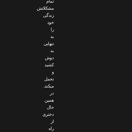
تمام
مشکلاتش
زندگی
خود
را
به
تنهایی
به
دوش
کشید
و
تحمل
میکند.
در
همین
حال
دختری
از
راه