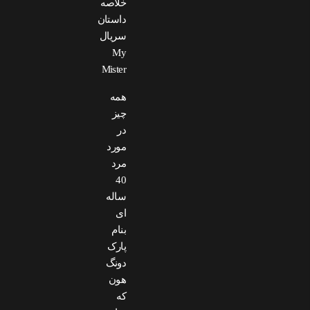
خلاصه
داستان
سریال
My
Mister
همه
چیز
در
مورد
مرد
40
ساله
ای
بنام
پارک
دونگ
هون
که