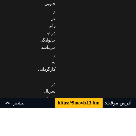
جنوبی
و
در
ژانر
درام،
خانوادگی
می‌باشد
و
به
کارگردانی
–
در
سریال
آجوشی
آدرس موقت:
https://9moviz13.fun
بیشتر
من
بازیگرانی
چون
WEB 1080p
زیرنویس فارسی
Sun-
kyun