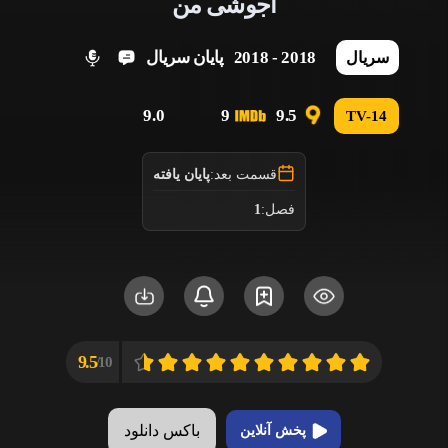
آجوشی من
2018 - 2018
پایان سریال
سریال
9.0
9
9.5
TV-14
قسمت بعد:
پایان یافته
فصل:
1
9.5
10/
باکس دانلود
پخش آنلاین