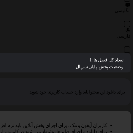
انگلیسی
فارسی
تعداد کل فصل ها:
1
وضعیت پخش:
پایان سریال
برای دانلود این محتوا باید وارد حساب کاربری خود شوید
کاربران آیفون و مک ، برای اجرای پخش آنلاین باید نرم افزار VLC Player را بر روی دستگاه خود نصب کنند, سپس گزینه پخش آنلاین را در مرورگر سافاری انتخاب نم
برای دانلود و اجرای فیلم ها پیشنهاد می شود در کامپیوتر از نرم افزار Vlc و در تلفن همراه از Vlc یا Mxplayer و یا er