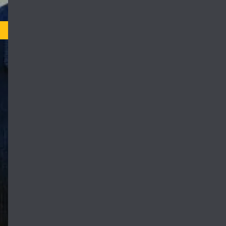
TV-MA
ش را به خارج از
A mother faces st