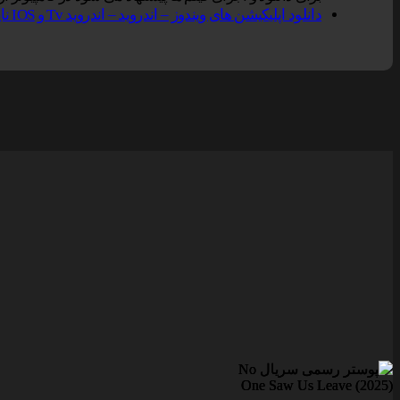
دانلود اپلیکیشن های ویندوز – اندروید – اندروید Tv و IOS ناین مووی.