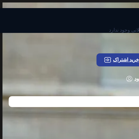
انی وجود ندارد
خرید اشتراک
د