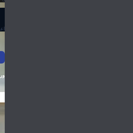
0
اعل
ورو