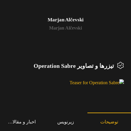
Marjan Alčevski
Marjan Alčevski
تیزرها و تصاویر Operation Sabre
توضیحات
زیرنویس
اخبار و مقالات مرت