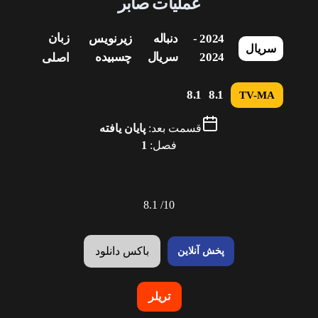
عملیات صابر
زبان
2024 -
دنباله
زیرنویس
سریال
2024
سریال
چسبیده
اصلی
8.1
8.1
TV-MA
قسمت بعد:
پایان یافته
فصل:
1
8.1
10/
باکس دانلود
پخش آنلاین
تریلر