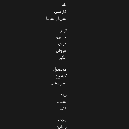
نام
فارسی
سریال:سابیا
ژانر:
جنایی،
درام،
هیجان
انگیز
محصول
کشور:
صربستان
رده
سنی:
+17
مدت
زمان: