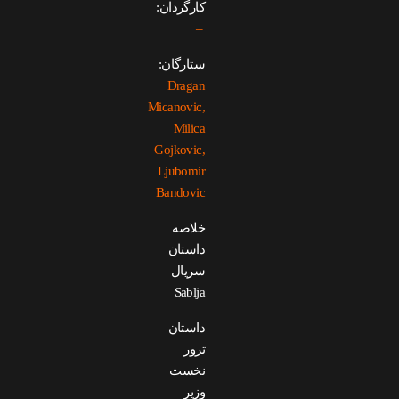
کارگردان:
–
ستارگان:
Dragan
Micanovic,
Milica
Gojkovic,
Ljubomir
Bandovic
خلاصه
داستان
سریال
Sablja
داستان
ترور
نخست
وزیر