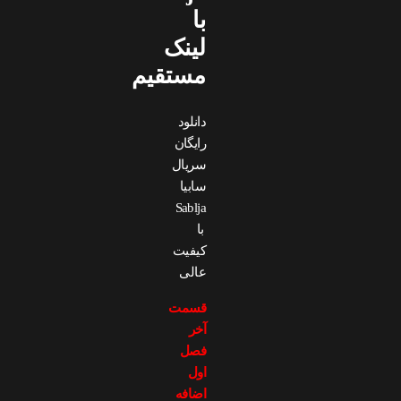
با
لینک
مستقیم
دانلود
رایگان
سریال
سابیا
Sablja
با
کیفیت
عالی
قسمت
آخر
فصل
اول
اضافه