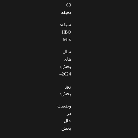
60
دقیقه
شبکه:
HBO
Max
سال
های
پخش:
2024–
روز
پخش:
وضعیت:
در
حال
پخش