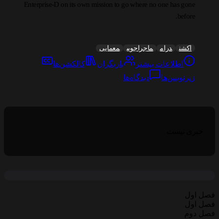
Enterprise-D on its own mission to go where no one has gone
before.
اکشن
درام
ماجراجویی
معمایی
اطلاعات بیشتر
بازیگران
کالکشن‌ها
زیرنویس‌ها
دیدگاه‌ها
خبری نیست
فصل اول
فصل اول
فصل دوم