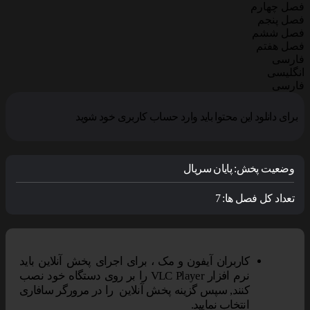
فصل چهارم
فصل پنجم
فصل ششم
فصل هفتم
فارسی
انگلیسی
فارسی
برای دانلود این محتوا باید وارد حساب کاربری خود شوید
وضعیت پخش:
پایان سریال
تعداد کل فصل ها:
7
کاربران آیفون و مک ، برای اجرای پخش آنلاین باید
نرم افزار VLC Player را بر روی دستگاه خود نصب
کنند, سپس گزینه پخش آنلاین را در مرورگر سافاری
انتخاب نمایید.