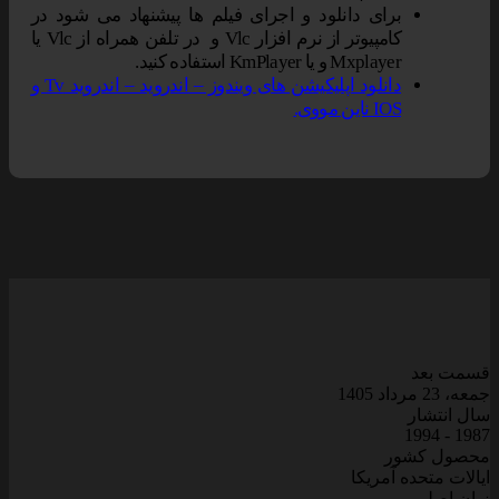
برای دانلود و اجرای فیلم ها پیشنهاد می شود در
کامپیوتر از نرم افزار Vlc و در تلفن همراه از Vlc یا
Mxplayer و یا KmPlayer استفاده کنید.
دانلود اپلیکیشن های ویندوز – اندروید – اندروید Tv و
IOS ناین مووی.
قسمت بعد
جمعه، 23 مرداد 1405
سال انتشار
1987 - 1994
محصول کشور
ایالات متحده آمریکا
زبان اصلی