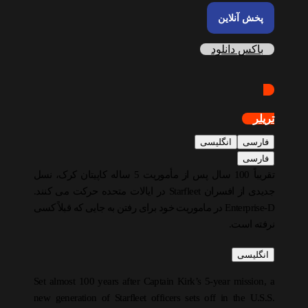
پخش آنلاین
باکس دانلود
تریلر
فارسی
انگلیسی
فارسی
تقریباً 100 سال پس از مأموریت 5 ساله کاپیتان کرک، نسل
جدیدی از افسران Starfleet در ایالات متحده حرکت می کنند.
Enterprise-D در ماموریت خود برای رفتن به جایی که قبلاً کسی
نرفته است.
انگلیسی
Set almost 100 years after Captain Kirk’s 5-year mission, a
new generation of Starfleet officers sets off in the U.S.S.