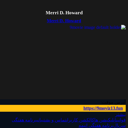
Merri D. Howard
Merri D. Howard
آدرس موقت:
https://9moviz13.fun
بیشتر
قوانین
اپلیکیشن ها
کالکشن کاربران
تماس و پشتیبانی
برنامه هفتگی
سریال‌
برنامه هفتگی انیمه