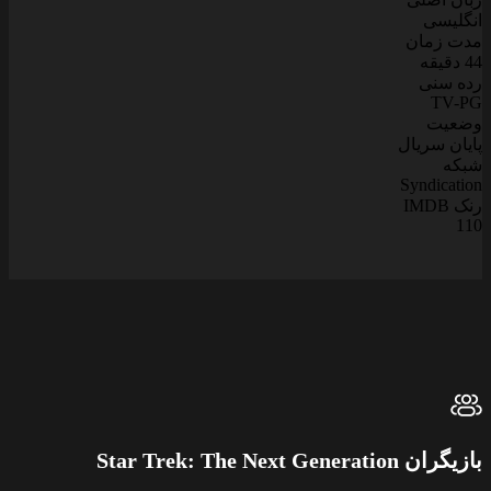
انگلیسی
مدت زمان
44 دقیقه
رده سنی
TV-PG
وضعیت
پایان سریال
شبکه
Syndication
رنک IMDB
110
بازیگران Star Trek: The Next Generation