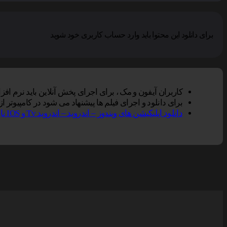
برای دانلود این محتوا باید وارد حساب کاربری خود شوید
کاربران آیفون و مک ، برای اجرای پخش آنلاین باید نرم افزار VLC Player را بر روی دستگاه خود نصب کنند, سپس گزینه پخش آنلاین را در مرورگر سافاری انتخاب نم
برای دانلود و اجرای فیلم ها پیشنهاد می شود در کامپیوتر از نرم افزار Vlc و در تلفن همراه از Vlc یا Mxplayer و یا er
دانلود اپلیکیشن های ویندوز – اندروید – اندروید Tv و IOS ناین مووی.