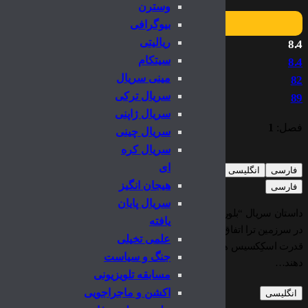
وسترن
بیوگرافی
ریالیتی
8.4
سیتکام
8.4
مینی سریال
82
سریال ترکی
89
سریال ژاپنی
فصل:
1
سریال چینی
سریال کره
ای
فارسی
انگلیسی
هیجان انگیز
فارسی
سریال پایان
یافته
در سرزمین ترا اتفاق می افتد و بر روی سه گلفلینگ تمرکز دارد که متوجه یک 
علمی تخیلی
قدرت اسکِکسیس ها میشوند. آن ها قرار است که آتش شورش را شعله ور کنند
جنگ و سیاست
دهند…
مسابقه تلویزیونی
اکشن و ماجراجویی
انگلیسی