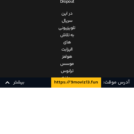
Dropout
در این
سریال
تلویزیونی
به تلاش
های
الیزابت
هولمز
موسس
ترانوس
پرداخته
آدرس موقت:
https://9moviz13.fun
بیشتر
می شود
که پس از
ترک
WEB 1080p
زیرنویس فارسی
دانشگاه
و راه
1080p x265
زیرنویس فارسی
اندازی
یک