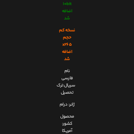
10bit
اضافه
شد
نسخه کم
حجم
x265
اضافه
شد
نام
فارسی
سریال:ترک
تحصیل
ژانر: درام
محصول
کشور:
آمریکا