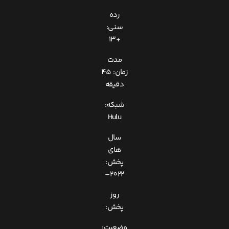
رده
سنی:
+13
مدت
زمان: 45
دقیقه
شبکه:
Hulu
سال
های
پخش:
2022–
روز
پخش:
وضعیت: