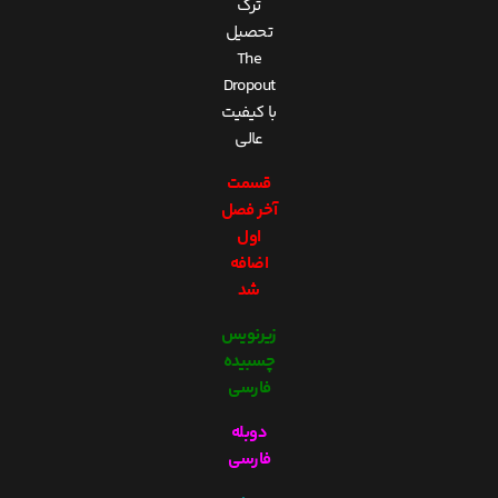
ترک
تحصیل
The
Dropout
با کیفیت
عالی
قسمت
آخر فصل
اول
اضافه
شد
زیرنویس
چسبیده
فارسی
دوبله
فارسی