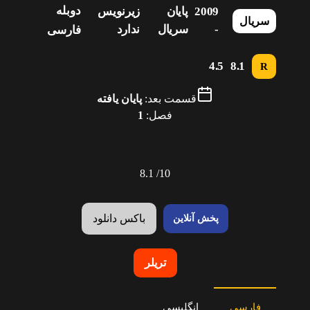
دوبله
2009
پایان
زیرنویس
سریال
-
سریال
ندارد
فارسی
4.5
8.1
R
قسمت بعد:
پایان یافته
فصل:
1
8.1
10/
باکس دانلود
پخش آنلاین
تریلر
فارسی
انگلیسی