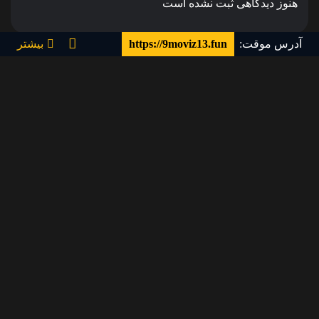
هنوز دیدگاهی ثبت نشده است
آدرس موقت:
https://9moviz13.fun
بیشتر
ناین مووی، سرویس دانلود فیلم و سریال و تماشای آنلاین است.
تلاش تیم ناین مووی همواره بر این است که جدیدترین آثار فاخر
سینمای جهان را با بالاترین کیفیت در اختیار همراهان خود قرار
دهد.
مجله
همکاری با ما
قیمت ها
سوالات متداول