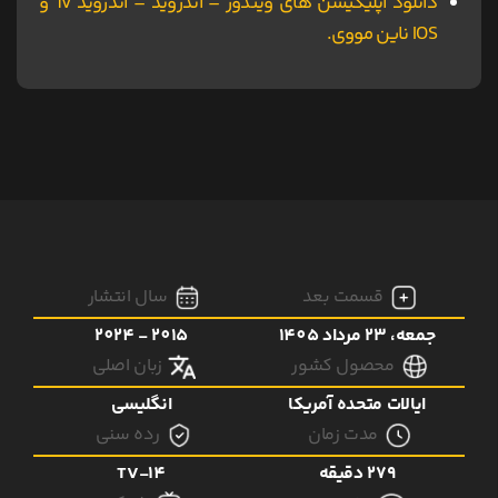
دانلود اپلیکیشن های ویندوز – اندروید – اندروید Tv و
IOS ناین مووی.
قسمت بعد
سال انتشار
جمعه، 23 مرداد 1405
2015 - 2024
محصول کشور
زبان اصلی
ایالات متحده آمریکا
انگلیسی
مدت زمان
رده سنی
279 دقیقه
TV-14