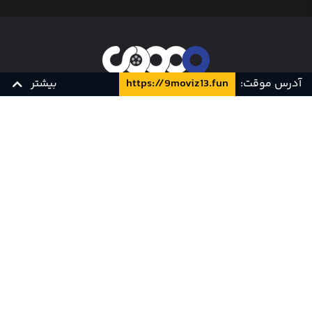
آدرس موقت:
https://9moviz13.fun
بیشتر
ناین مووی، سرویس دانلود فیلم و سریال و تماشای آنلاین است.
تلاش تیم ناین مووی همواره بر این است که جدیدترین آثار فاخر
فصل اول
سینمای جهان را با بالاترین کیفیت در اختیار همراهان خود قرار
دهد.
1080p 10bit
زیرنویس فارسی
BluRay 720p
زیرنویس فارسی
مجله
همکاری با ما
قیمت ها
سوالات متداول
تماس با ما
قوانین و مقررات
کارت هدیه
پشتیبانی و تیکت