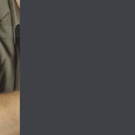
9
فصل:
یک تلویزیون بزرگ و
ری به خانه آنها نقل
Life’s good for del
moves in with him a