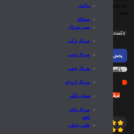
ریالیتی
een television in his recently renovated basement, he now has a crazy old
man.
سیتکام
مینی سریال
کمدی
سریال ترکی
سریال ژاپنی
پخش آنلاین
سریال چینی
باکس دانلود
سریال کره ای
تریلر
هیجان انگیز
سریال پایان
یافته
7.4
10/
علمی تخیلی