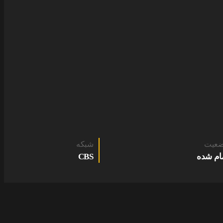
عیت
شبکه
ام شده
CBS