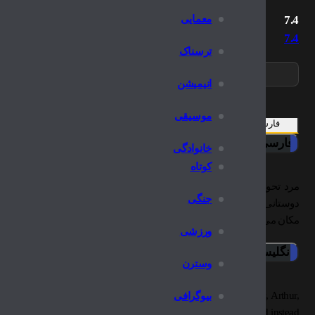
معمایی
7.4
7.4
ترسناک
انیمیشن
موسیقی
فارسی
انگلیسی
فارسی
خانوادگی
کوتاه
مرد تحویل‌دهنده داگ هفرنان زندگی خوبی دارد: او یک همسر زیبا (کری)، 
جنگی
دوستانی دارد که می‌توانند با هم آن را تماشا کنند. سپس آرتور، پدر مزاحم ک
مکان می کند..
ورزشی
انگلیسی
وسترن
iveryman Doug Heffernan, until his newly widowed father-in-law, Arthur,
بیوگرافی
nd his wife Carrie. Doug is no longer the king of his domain, and instead