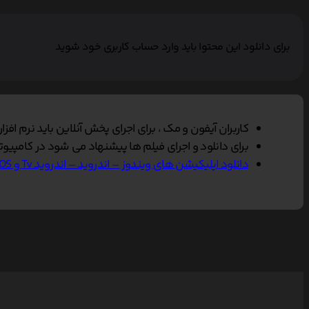
برای دانلود این محتوا باید وارد حساب کاربری خود شوید
کاربران آیفون و مک ، برای اجرای پخش آنلاین باید نرم افزار VLC Player را بر روی دستگاه خود نصب کنند, سپس گزینه پخش آنلاین را در مرورگر سافاری انتخاب نمایی
برای دانلود و اجرای فیلم ها پیشنهاد می شود در کامپیوتر از نرم افزار Vlc و در تلفن همراه از Vlc یا Mxplayer و یا
دانلود اپلیکیشن های ویندوز – اندروید – اندروید Tv و IOS ناین مووی.