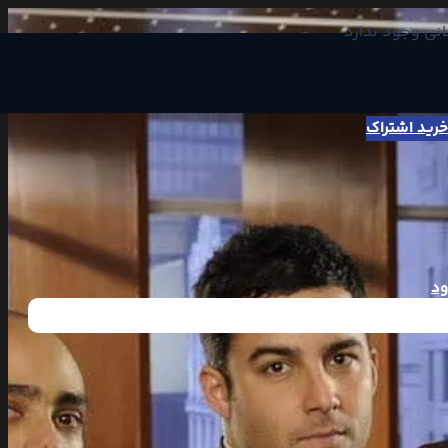
انی وجود ندارد
خرید اشتراک
ود