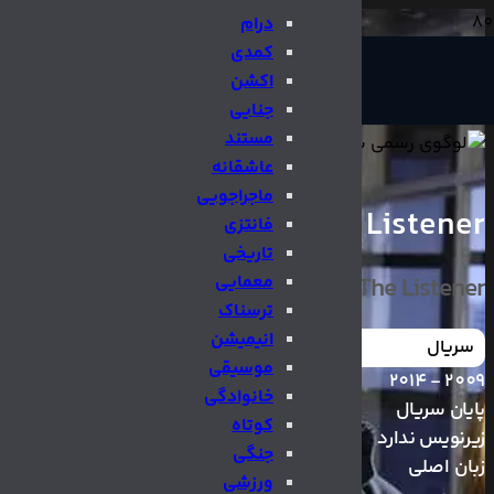
درام
کمدی
اکشن
جنایی
مستند
عاشقانه
ماجراجویی
The Listener
فانتزی
تاریخی
The Listener
معمایی
ترسناک
انیمیشن
سریال
موسیقی
2009 - 2014
خانوادگی
پایان سریال
کوتاه
زیرنویس ندارد
جنگی
زبان اصلی
ورزشی