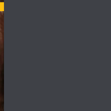
TV-MA
فراد رو دارد و
 و یا مقصر اصلی
Toby Logan is a
really knew his 
shares with no o