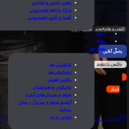
علمی تخیلی و فانتزی
g its possibilities only with his long time mentor and confidante Dr. Ray
Mercer.
ویژه برنامه تلویزیونی
گفت و گوی تلویزیونی
اکشن و ماجراجویی
جنایی
درام
انیمه
مجله
بخش ها
پخش آنلاین
باکس دانلود
کالکشن ها
اپلیکیشن‌ها
باکس افیس
بازیگران و هنرمندان
تریلر
فیلم و سریال‌های آینده
آرشیو فیلم و سریال – سال
6.8
10/
ساخت
تماس با ما
اطلاعات بیشتر
بازیگران
کالکشن‌ها
زیرنویس‌ها
دیدگ