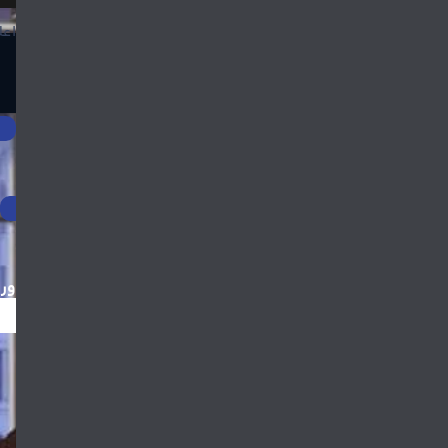
اعل
ور