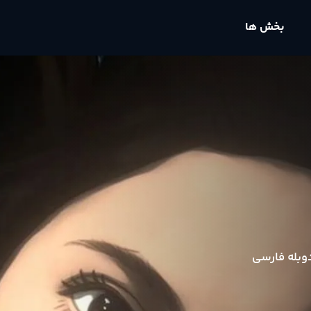
بخش ها
وبله فارسی