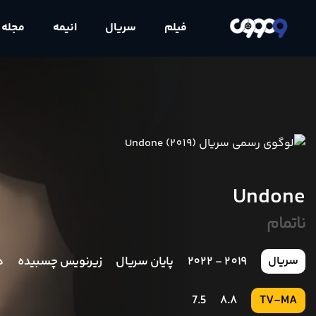
فیلم
سریال
انیمه
مجله
Undone
ناتمام
2019 - 2022
پایان سریال
زیرنویس چسبیده
د
سریال
7.5
8.8
TV-MA