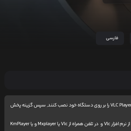
فارسی
کاربران آیفون و مک ، برای اجرای پخش آنلاین باید نرم افزار VLC Player را بر روی دستگاه خود نصب کنند, سپس گزینه پخش
برای دانلود و اجرای فیلم ها پیشنهاد می شود در کامپیوتر از نرم افزار Vlc و در تلفن همراه از Vlc یا Mxplayer و یا KmPlayer