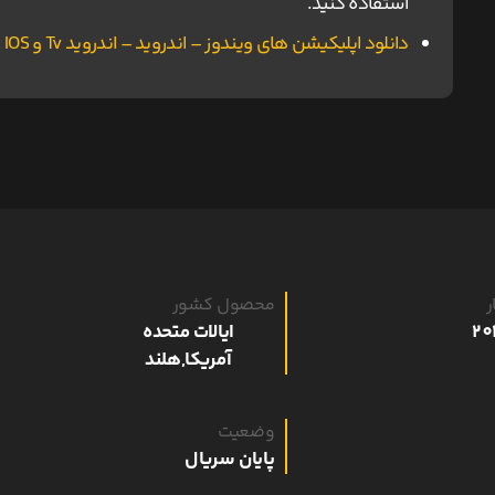
استفاده کنید.
دانلود اپلیکیشن های ویندوز – اندروید – اندروید Tv و IOS ناین مووی.
ر
محصول کشور
ایالات متحده
آمریکا,هلند
وضعیت
پایان سریال