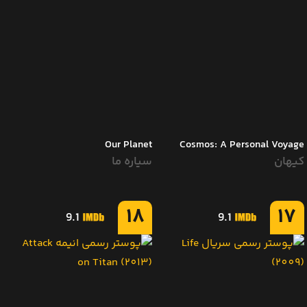
Our Planet
Cosmos: A Personal Voyage
کیهان
سیاره ما
18
17
9.1
9.1