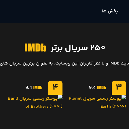
بخش ها
250 سریال برتر
4
3
9.4
9.4