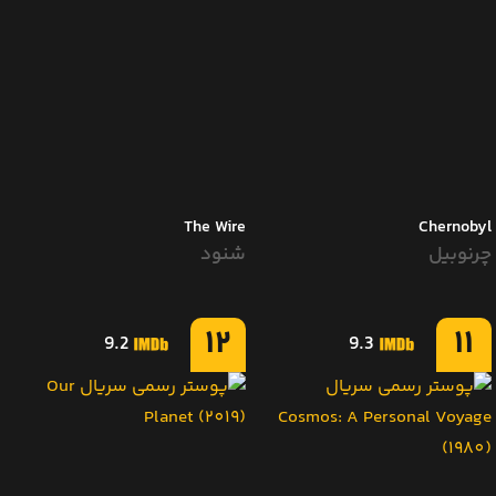
The Wire
Chernobyl
چرنوبیل
شنود
12
11
9.2
9.3