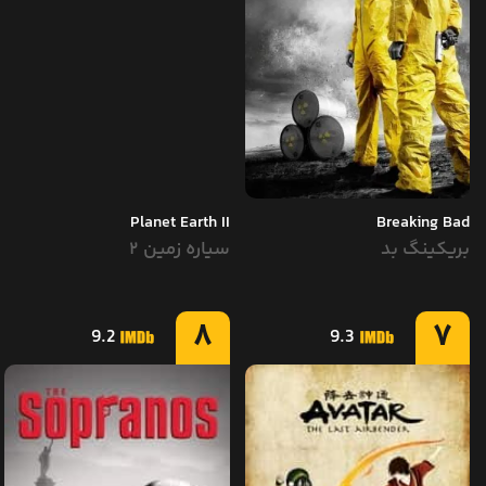
Planet Earth II
Breaking Bad
بریکینگ بد
سیاره زمین ۲
8
7
9.2
9.3