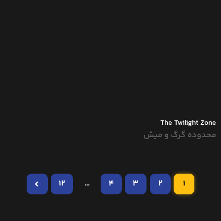
The Twilight Zone
محدوده گرگ و میش
12
…
4
3
2
1