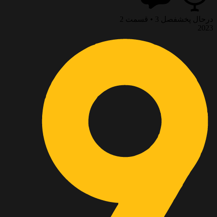
درحال پخش
فصل 3 • قسمت 2
2023