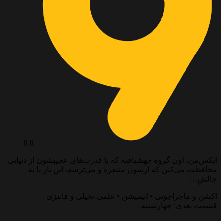
8.8
ایکس‌من، اون گروه جهشیافته که با قدرت‌های عجیبشون از دنیایی
محافظت می‌کنن که ازشون متنفره و می‌ترسه، این بار با یه
چالشِ…
اکشن و ماجراجویی • انیمیشن • علمی-تخیلی و فانتزی
قسمت بعدی: چهارشنبه