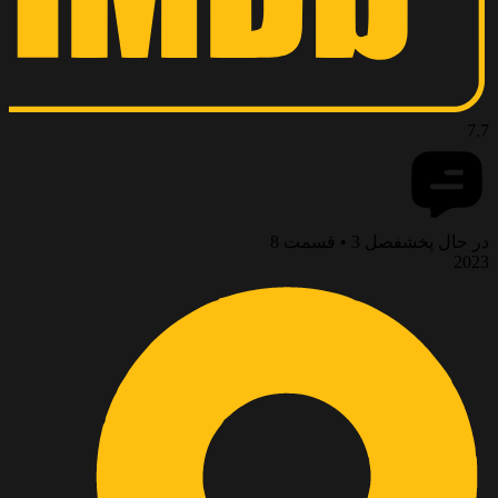
7.7
در حال پخش
فصل 3 • قسمت 8
2023