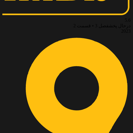
5.6
درحال پخش
فصل 3 • قسمت 2
2023