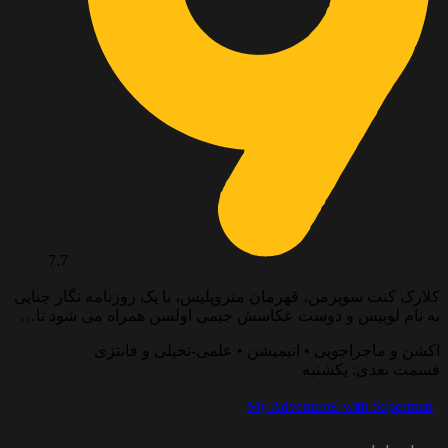
7.7
کلارک کنت سوپرمن، قهرمان متروپلیس، با یک روزنامه نگار جنایی
به نام لوییس و دوست عکاسش جیمی اولسن همراه می شود تا…
اکشن و ماجراجویی • انیمیشن • علمی-تخیلی و فانتزی
قسمت بعدی: یکشنبه
My Adventures with Superman