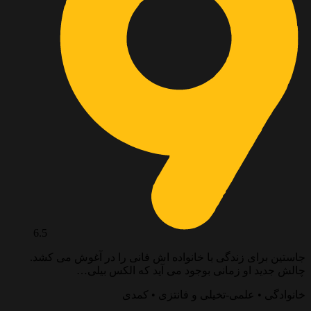
6.5
جاستین برای زندگی با خانواده اش فانی را در آغوش می کشد.
چالش جدید او زمانی بوجود می آید که الکس بیلی…
خانوادگی • علمی-تخیلی و فانتزی • کمدی