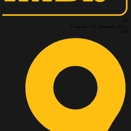
8.5
درحال پخش
فصل 14 • قسمت 2
1999