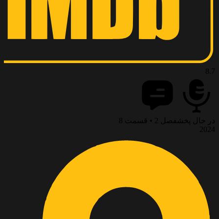
8.7
در حال پخش
فصل 2 • قسمت 8
2024