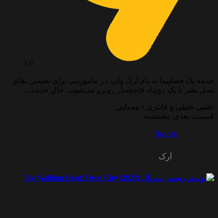
5.6
خدمه یک فضاپیما به نام آرک وان، در ماموریتی برای تضمین بقای
نسل بشر با یک رویداد فاجعه‌بار روبرو می‌شوند، حال خدمه…
علمی-تخیلی و فانتزی • معمایی
قسمت بعدی: پنجشنبه
The Ark
آرک