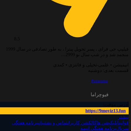
8.5
فیلیپ جی فرای ، پسر تحویل پیتزا ، به طور تصادفی در سال 1999
منجمد شد و در شب سال نو 2999…
انیمیشن • علمی-تخیلی و فانتزی • کمدی
قسمت بعدی: دوشنبه
Futurama
فیوچراما
آدرس موقت:
https://9moviz13.fun
بیشتر
قوانین
اپلیکیشن ها
کالکشن کاربران
تماس و پشتیبانی
برنامه هفتگی
سریال‌
برنامه هفتگی انیمه