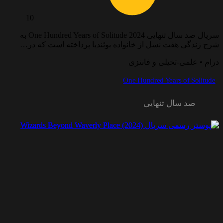
10
سریال صد سال تنهایی One Hundred Years of Solitude 2024 به
شرح زندگی هفت نسل از خانواده بوئندیا پرداخته است که در…
درام • علمی-تخیلی و فانتزی
One Hundred Years of Solitude
صد سال تنهایی