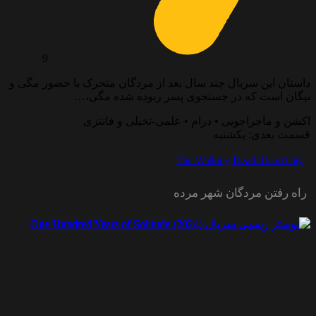
9
داستان این سریال چند سال بعد از مردگان متحرک با حضور مگی و
نیگان است که در جستجوی پسر ربوده شده مگی،…
اکشن و ماجراجویی • درام • علمی-تخیلی و فانتزی
قسمت بعدی: یکشنبه
The Walking Dead: Dead City
راه رفتن مردگان شهر مرده