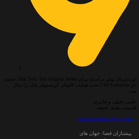
8
این سریال پیش درآمدی برای Star Trek: The Original Series، خدمه
ناو USS Enterprise تحت هدایت کاپیتان کریستوفر پایک را دنبال
می…
علمی-تخیلی و فانتزی
قسمت بعدی: جمعه
Star Trek: Strange New Worlds
پیشتازان فضا: جهان های