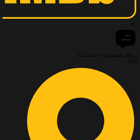
8.2
درحال پخش
فصل 4 • قسمت 3
2022