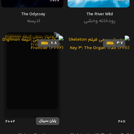
2026
1994
The Odyssey
The River Wild
رودخانه وحشی
ادیسه
6.8
3.7
پایان سریال
2002
2011