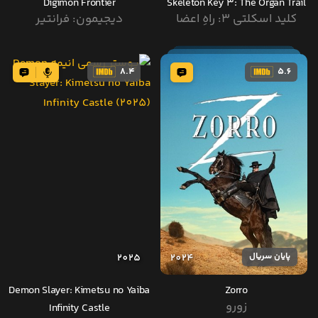
Digimon Frontier
Skeleton Key 3: The Organ Trail
کلید اسکلتی ۳: راهِ اعضا
دیجیمون: فرانتیر
8.4
5.6
پایان سریال
2025
2024
Demon Slayer: Kimetsu no Yaiba
Zorro
زورو
Infinity Castle