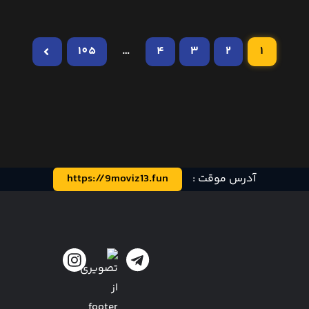
105
…
4
3
2
1
آدرس موقت :
https://9moviz13.fun