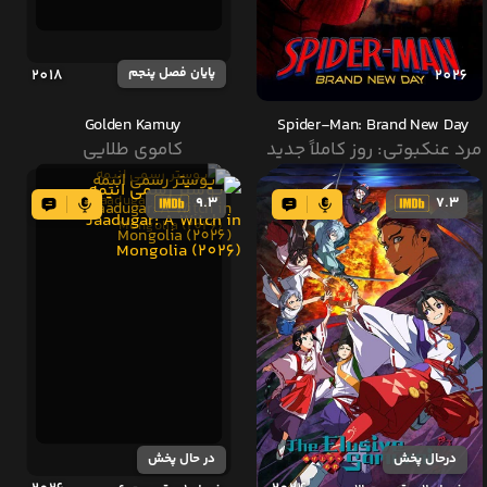
پایان فصل پنجم
2018
2026
Golden Kamuy
Spider-Man: Brand New Day
مرد عنکبوتی: روز کاملاً جدید
کاموی طلایی
9.3
7.3
درحال پخش
در حال پخش