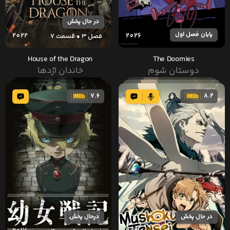
در حال پخش
پایان فصل اول
2022
2026
فصل 3 • قسمت 7
House of the Dragon
The Doomies
دوستان شوم
خاندان اژدها
7.6
8.2
در حال پخش
درحال پخش