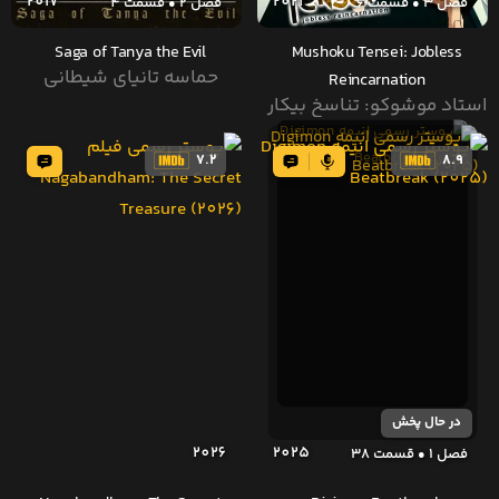
2017
2021
فصل 3 • قسمت 6
فصل 2 • قسمت 4
Saga of Tanya the Evil
Mushoku Tensei: Jobless
حماسه تانیای شیطانی
Reincarnation
استاد موشوکو: تناسخ بیکار
7.2
8.9
در حال پخش
2026
2025
فصل 1 • قسمت 38