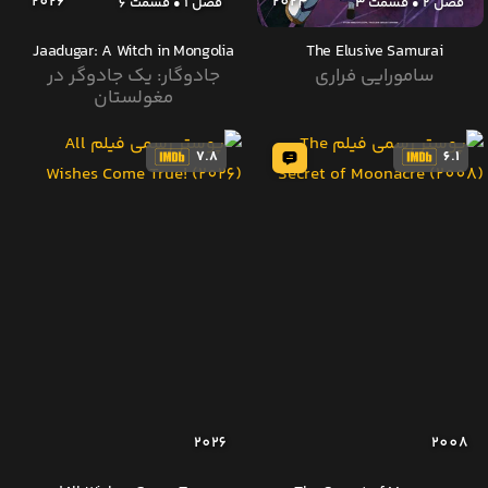
2026
2024
فصل 2 • قسمت 3
فصل 1 • قسمت 6
Jaadugar: A Witch in Mongolia
The Elusive Samurai
سامورایی فراری
جادوگار: یک جادوگر در
مغولستان
7.8
6.1
2026
2008