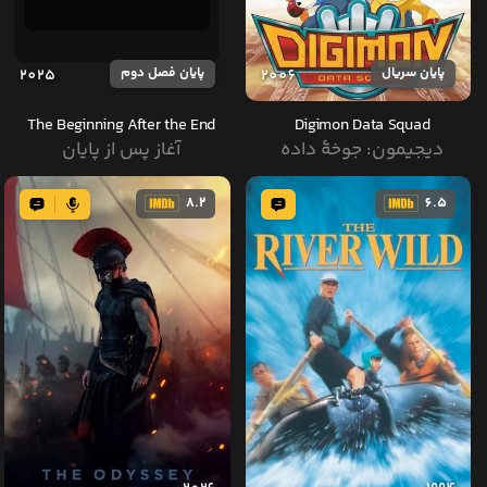
پایان سریال
پایان فصل دوم
2025
2006
The Beginning After the End
Digimon Data Squad
دیجیمون: جوخهٔ داده
آغاز پس از پایان
8.2
6.5