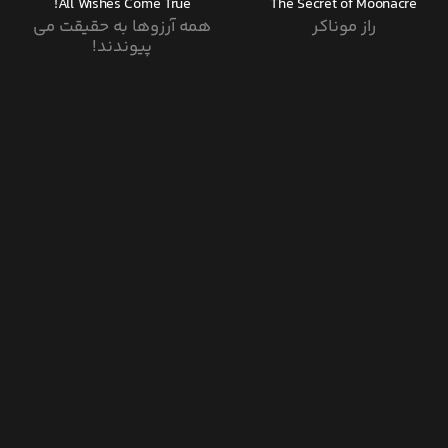
All Wishes Come True!
The Secret of Moonacre
راز موناکر
همه آرزوها به حقیقت می
پیوندند!