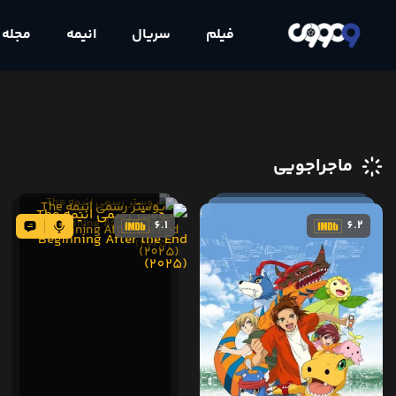
فیلم
سریال
انیمه
مجله
ماجراجویی
6.1
6.2