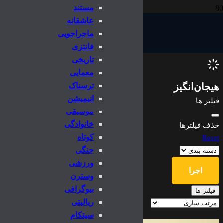
مستند
عاشقانه
ماجراجویی
فانتزی
تاریخی
معمایی
هیجان‌انگیز
ترسناک
انیمیشن
فیلتر ها
موسیقی
خانوادگی
حذف فیلترها
کوتاه
Reset
جنگی
ورزشی
اجرا
وسترن
بیوگرافی
فیلتر ها
ریالیتی
سیتکام