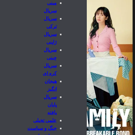
مینی
سریال
سریال
ترکی
سریال
ژاپنی
سریال
چینی
سریال
کره ای
هیجان
انگیز
سریال
پایان
یافته
علمی تخیلی
جنگ و سیاست