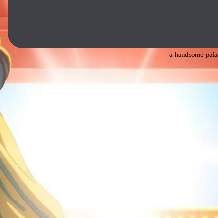
Maomao lived a pe
servant to the em
when imperial heir
a handsome palac