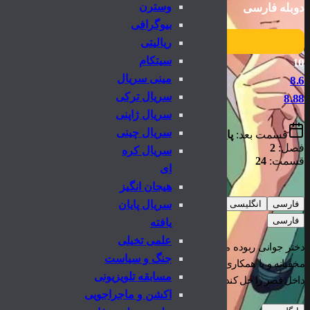
وسترن
دوبله فارسی
بیوگرافی
ریالیتی
سیتکام
10
مینی سریال
8.6
سریال ترکی
8.88
سریال ژاپنی
سریال چینی
قسمت بعد:
پایان یافته
فصل:
2
سریال کره
قسمت:
24
ای
هیجان انگیز
فارسی
انگلیسی
سریال پایان
فارسی
یافته
علمی تخیلی
دختر جوانی ربوده می شود و به خدمتکاری قصر امپراتور گماشته می شود. او
جنگ و سیاست
مخفیانه و با همکاری خواجه دربار از مهارت داروسازی خود استفاده می کند ت
مسابقه تلویزیونی
داخل قصر را حل کند
اکشن و ماجراجویی