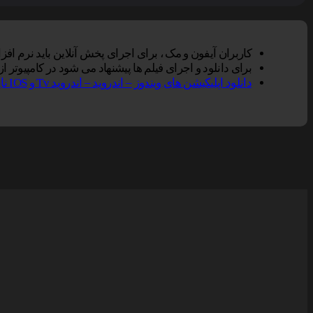
کاربران آیفون و مک ، برای اجرای پخش آنلاین باید نرم افزار VLC Player را بر روی دستگاه خود نصب کنند, سپس گزینه پخش آنلاین را در مرورگر سافاری انتخاب نم
برای دانلود و اجرای فیلم ها پیشنهاد می شود در کامپیوتر از نرم افزار Vlc و در تلفن همراه از Vlc یا Mxplayer و یا er
دانلود اپلیکیشن های ویندوز – اندروید – اندروید Tv و IOS ناین مووی.