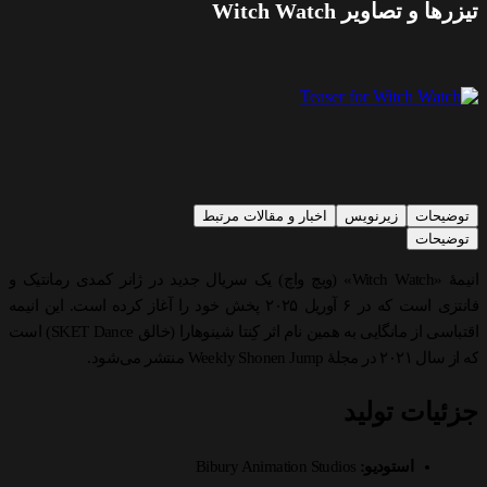
یزرها و تصاویر Witch Watch
توضیحات
زیرنویس
اخبار و مقالات مرتبط
توضیحات
انیمهٔ «Witch Watch» (ویچ واچ) یک سریال جدید در ژانر کمدی رمانتیک و
انتزی است که در ۶ آوریل ۲۰۲۵ پخش خود را آغاز کرده است.
این انیمه
اقتباسی از مانگایی به همین نام اثر کِنتا شینوهارا (خالق SKET Dance) است
 از سال ۲۰۲۱ در مجلهٔ Weekly Shonen Jump منتشر می‌شود.
زئیات تولید
استودیو:
Bibury Animation Studios