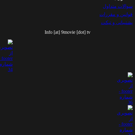
والات متداول
وانین و مقررات
شتیبانی و تیکت
Info [at] 9movie [dot] tv