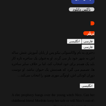
باکس دانلود
تریلر
فارسی
انگلیسی
فارسی
دختری به نام واکاتسوکی نیکو پس از پایان آموزش شش ساله
اش به شهر خود باز می گردد. او به‌عنوان یک ساحره تازه کار
باید یک همدم برای خود انتخاب کند، اما بر خلاف سایر ساحره
ها، تصمیم می گیرد که همدمش یک حیوان نباشد. او دوست
دوران کودکی اش، اوتوگی مور‌ی هیتو، را انتخاب می‌کند…
انگلیسی
A dire prophecy hangs over the young witch Nico. Can her
childhood friend Morihito keep her safe or will Nico’s out-of-