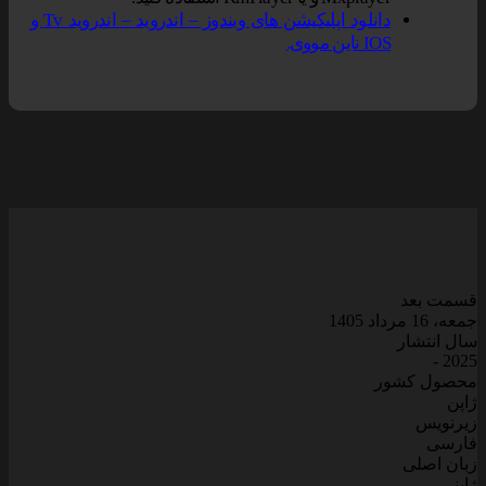
دانلود اپلیکیشن های ویندوز – اندروید – اندروید Tv و
IOS ناین مووی.
سمت بعد
معه، 16 مرداد 1405
ال انتشار
2025 
حصول کشور
اپن
یرنویس
ارسی
بان اصلی
اپنی