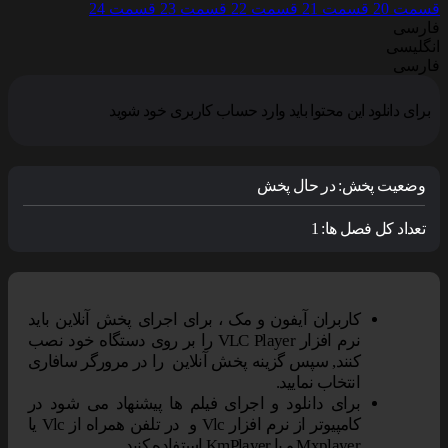
سمت 20
قسمت 21
قسمت 22
قسمت 23
قسمت 24
ارسی
نگلیسی
ارسی
برای دانلود این محتوا باید وارد حساب کاربری خود شوید
وضعیت پخش:
در حال پخش
تعداد کل فصل ها:
1
کاربران آیفون و مک ، برای اجرای پخش آنلاین باید
نرم افزار VLC Player را بر روی دستگاه خود نصب
کنند, سپس گزینه پخش آنلاین را در مرورگر سافاری
انتخاب نمایید.
برای دانلود و اجرای فیلم ها پیشنهاد می شود در
کامپیوتر از نرم افزار Vlc و در تلفن همراه از Vlc یا
Mxplayer و یا KmPlayer استفاده کنید.