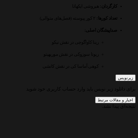
کارگردان:
هیروشی ایکهاتا
تعداد کورها:
۲ کور پیوسته (فصل‌های متوالی)
صداپیشگان اصلی:
رینا کاواگوچی در نقش نیکو
ریوتا سوزوکی در نقش موریهیتو
کوهی آماسا کی در نقش کانشی
زیرنویس
رای دانلود زیر نویس باید وارد حساب کاربری خود شوید
اخبار و مقالات مرتبط
تیجه‌ای پیدا نشد.