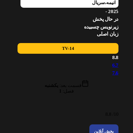
انیمه
،
سریال
2025 -
در حال پخش
زیرنویس چسبیده
زبان اصلی
TV-14
8.8
6.7
7.6
قسمت بعد:
یکشنبه
فصل:
1
8.8
10/
پخش آنلاین