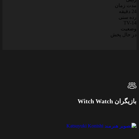
دت زمان
2 دقیقه
ده سنی
TV-1
ضعیت
ر حال پخش
ازیگران Witch Watch