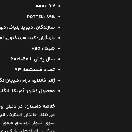
IMDB: 9.2
ROTTEN: 89%
سازندگان:
دیوید بنیاف، دی
بازیگران: کیت هرینگتون، امی
شبکه:
HBO
سال پخش:
2011-2019
تعداد قسمت‌ها:
73
ژانر: فانتزی، درام، هیجان‌ان
محصول کشور: آمریکا، انگل
خلاصه داستان:
در دنیای و
می‌کنند. خاندان استارک، لن
سوی دیوار، تهدیدی مرموز و 
جنگ و اتحادهای شکننده س