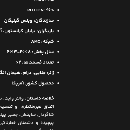
ROTTEN: 96%
سازندگان:
وینس گیلیگان
بازیگران: برایان کرانستون، 
شبکه:
AMC
سال پخش:
2008-2013
تعداد قسمت‌ها:
62
ژانر: جنایی، درام، هیجان انگی
محصول کشور: آمریکا
خلاصه داستان:
والتر وایت،
اتفاق غیرمنتظره، او تصمیم
شاگردان سابقش، جسی پینکمن
پیچیده و دشمنان خطرناکی م