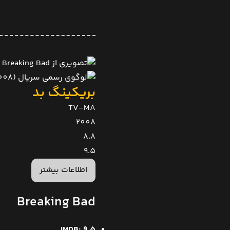
بریکینگ بد
TV-MA
2008
8.8
9.5
اطلاعات بیشتر
Breaking Bad
IMDB: 9.5