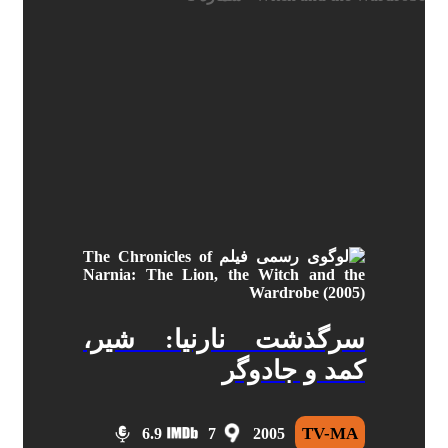
سرگذشت نارنیا: شیر،
کمد و جادوگر
TV-MA
6.9
7
2005