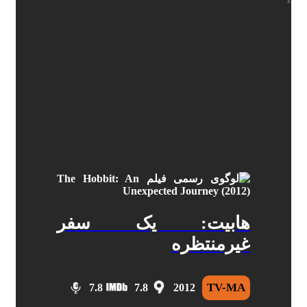
هابیت: یک سفر
غیرمنتظره
TV-MA
7.8
7.8
2012