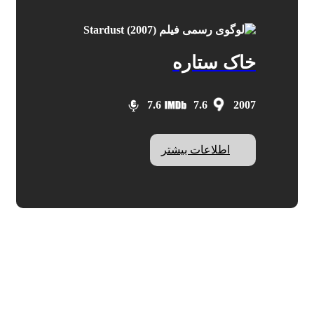
خاک ستاره
7.6
7.6
2007
اطلاعات بیشتر
Stardust
IMDB: 7.6
ROTTEN: 77%
کارگردان:
متیو وان
بازیگران: کلر دینز، چارلی کاکس، میشل فایفر،