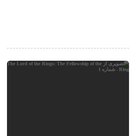
جذاب است. شخصیت‌های فیلم، به‌ویژه تریستن (با بازی چارلی
کاکس) و لئونیا (با بازی میشل فایفر)، با ویژگی‌های خاص خود
جذابیت زیادی دارند. تریستن با دلی پاک و اعتماد به نفس در پی
هدف خود می‌رود، در حالی که لئونیا به‌عنوان یک شخصیت
منفی پیچیده، توازن مناسبی در داستان ایجاد می‌کند.