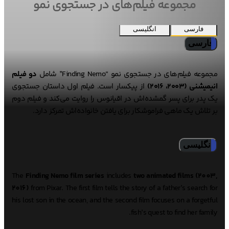
مجموعه فیلم‌های در جستجوی نمو
فارسی
انگلیسی
فارسی
مجموعه فیلم‌های در جستجوی نمو “Finding Nemo” شامل
دو فیلم
انیمیشنی (۲۰۰۳، ۲۰۱۶)
از پیکسار است. فیلم اول داستان جستجوی
یک پدر برای پسر گمشده‌اش در اقیانوس را روایت می‌کند و فیلم دوم
بر تلاش یک ماهی فراموشکار برای یافتن خانواده‌اش تمرکز دارد.
انگلیسی
The
Finding Nemo film series
includes
two animated films (2003,
2016)
from Pixar. The first film tells the story of a father’s search for
his lost son in the ocean, and the second film focuses on a forgetful
fish’s quest to find her family.