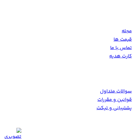
دهد.
مجله
قیمت ها
تماس با ما
کارت هدیه
همکاری با ما
سوالات متداول
قوانین و مقررات
پشتیبانی و تیکت
Info [at] 9movie [dot] tv