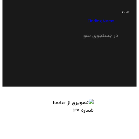
2003
Finding Nemo
در جستجوی نمو
ناین مووی، سرویس دانلود فیلم و سریال و تماشای آنلاین است.
تلاش تیم ناین مووی همواره بر این است که جدیدترین آثار فاخر
سینمای جهان را با بالاترین کیفیت در اختیار همراهان خود قرار