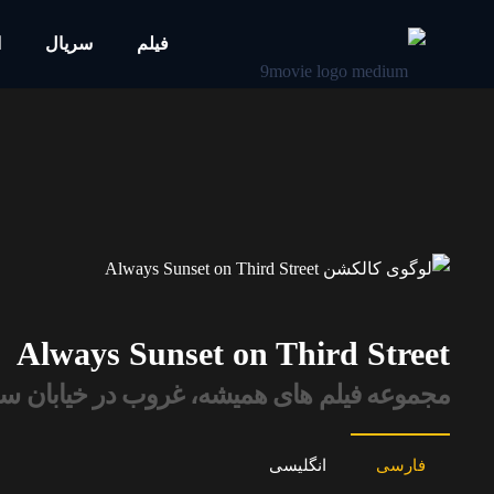
فیلم
سریال
ا
Always Sunset on Third Street
مجموعه فیلم های همیشه، غروب در خیابان س
فارسی
انگلیسی