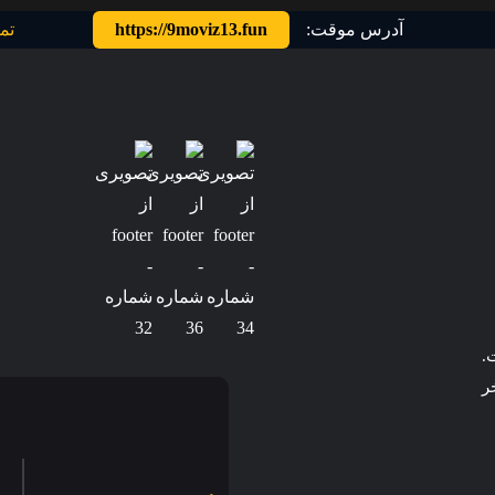
آدرس موقت:
https://9moviz13.fun
تم
.
ر