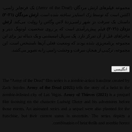
مجموعه فیلم‌های ارتش مردگان (Army of the Dead) یک فرنچایز زامبی-
اکشن است که توسط زک اسنایدر ساخته شده است.
ارتش مردگان (۲۰۲۱)
داستان یک سرقت در شهر زامبی‌زدهٔ لاس وگاس را روایت می‌کند.
ارتش
دزدان (۲۰۲۱)
فیلم پیش‌درآمدی است که بر روی شخصیت لودویگ دیتر و
ماجراهای قبل از آن تمرکز دارد. یک سریال انیمیشنی و یک دنباله نیز برای این
مجموعه برنامه‌ریزی شده بودند که وضعیت فعلی آن‌ها نامشخص است. این
مجموعه، ترکیبی از هیجان سرقت و وحشت زامبی را به تصویر می‌کشد.
انگلیسی
The “Army of the Dead” film series is a zombie-action franchise created by
Zack Snyder.
Army of the Dead (2021)
tells the story of a heist in the
zombie-infested city of Las Vegas.
Army of Thieves (2021)
is a prequel
film focusing on the character Ludwig Dieter and his adventures before
those events. An animated series and a sequel were also planned for the
franchise, but their current status is uncertain. The series depicts a
combination of heist thrills and zombie horror.