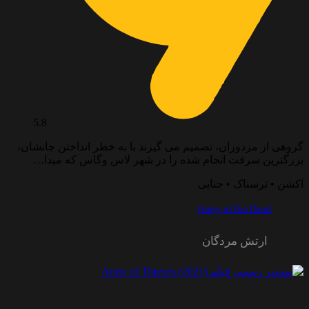
5.8
گروهی از مزدوران، تصمیم می گیرند با به خطر انداختن جانشان،
بزرگترین سرقت انجام شده را در شهر لاس وگاس که مبدا…
اکشن • ترسناک • جنایی
Army of the Dead
ارتش مردگان