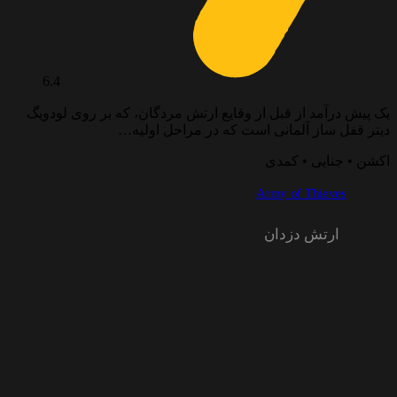
6.4
یک پیش درآمد از قبل از وقایع ارتش مردگان، که بر روی لودویگ
دیتر قفل ساز آلمانی است که در مراحل اولیه…
اکشن • جنایی • کمدی
Army of Thieves
ارتش دزدان