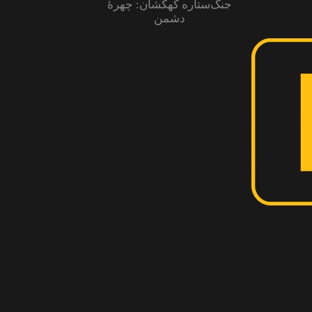
جنگ‌ستاره کهکشان: چهرهٔ
دشمن