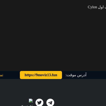
داستان فیلم در مورد ماجراجویی‌های “ویلیام آداما” جوان در جنگ اول Cylon
آدرس موقت:
https://9moviz13.fun
تم