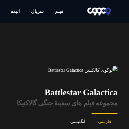
فیلم
سریال
انیمه
Battlestar Galactica
مجموعه فیلم های سفینهٔ جنگی گالاکتیکا
فارسی
انگلیسی