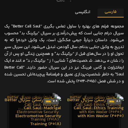
فارسی
انگلیسی
مجموعه فیلم های بهتره با ساول تماس بگیری “Better Call Saul” یک
سریال درام جنایی است که پیش‌درآمدی بر سریال “برکینگ بد” محسوب
می‌شود. داستان دربارهٔ جیمی مک‌گیل است، یک وکیل خرده‌پا که به
تدریج به وکیل جنایی بدنام، سال گودمن، تبدیل می‌شود. این سریال سیر
تحول او را در سال‌های قبل از “برکینگ بد” و همچنین زندگی او پس از آن
را نشان می‌دهد. شخصیت‌های آشنایی از “برکینگ بد” مانند مایک
ارمانتراوت و گاس فرینگ نیز در این سریال حضور دارند. “Better Call
Saul” به خاطر شخصیت‌پردازی عمیق و فیلمنامهٔ پیچیده‌اش تحسین شده
و در شش فصل (۲۰۱۵-۲۰۲۲) پخش شده است.
7.9
8.1