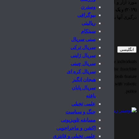
مورد آزار و اذیت قرار می‌گیرند. این فرنچایز شامل
یک فیلم کوتاه (۲۰۱۶)
،
یک
وسترن
(۲۰۱۹)
و
یک دنباله (۲۰۲۴)
است که هر دو فیلم بلند بر روی یک جامعه اقلیت با ت
بیوگرافی
درگیری آنها با پلیس رباتیک متمرکز هستند.
ریالیتی
سیتکام
مینی سریال
سریال ترکی
انگلیسی
سریال ژاپنی
hise is a Canadian science fiction film series set in a world where individuals
سریال چینی
l abilities (known as “Powers”) are persecuted by society. The franchise
سریال کره ای
 film (2016)
,
a main feature film (2019)
, and
a sequel (2024)
, both feature
هیجان انگیز
 a minority community with special abilities and their conflict with robotic
سریال پایان
police.
یافته
علمی تخیلی
جنگ و سیاست
مسابقه تلویزیونی
اکشن و ماجراجویی
علمی تخیلی و فانتزی