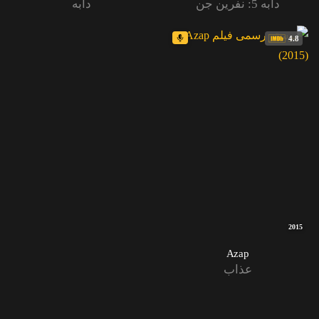
دابه 5: نفرین جن
دابه
4.8
2015
Azap
عذاب