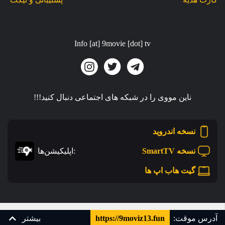
Info [at] 9movie [dot] tv
ناین مووی را در شبکه های اجتماعی دنبال کنید!!!
نسخه اندروید
نسخه SmartTV
:اپلیکیشن‌ها
گیت هاب اپ ها
طراحی و توسعه توسط
آدرس موقت:
https://9moviz13.fun
بیشتر