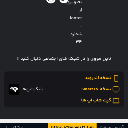
ناین مووی را در شبکه های اجتماعی دنبال کنید!!!
نسخه اندروید
نسخه SmartTV
:اپلیکیشن‌ها
گیت هاب اپ ها
طراحی و توسعه توسط
آدرس موقت:
https://9moviz13.fun
بیشتر