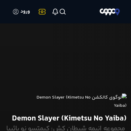
ورود
Demon Slayer (Kimetsu No Yaiba)
مجموعه انیمه شیطان کش: کیمتسو نو یائیبا