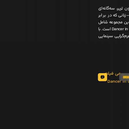
ی Golden Heart Trilogy اثر لارس فون تریر، سه‌گانه‌ای
نی که در برابر
 این مجموعه شامل
فیلم‌های Breaking the Waves (1996)، The Idiots (1998)، و Dancer in the Dark (2000) است. با
رم‌گرایی سینمایی