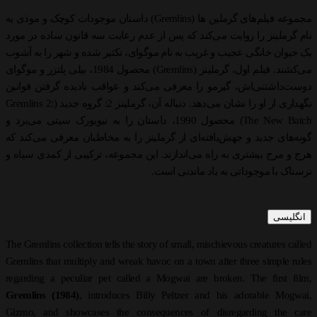
مجموعه فیلم‌های گرملین ها (Gremlins) داستان موجودات کوچک و موذی به
ام گرملینز را روایت می‌کند که پس از عدم رعایت سه قانون ساده در مورد
ک حیوان خانگی عجیب و غریب به نام موگوای، تکثیر شده و شهر را به آشوب
می‌کشند. فیلم اول، گرملینز (Gremlins) محصول 1984، بیلی پلتزر و موگوای
وست‌داشتنی‌اش، گیزمو را معرفی می‌کند و عواقب نادیده گرفتن قوانین
نگهداری از او را نشان می‌دهد. دنباله آن، گرملینز 2: گروه جدید (Gremlins 2:
The New Batch) محصول 1990، داستان را به نیویورک سیتی می‌برد و
ونه‌های جدید و جهش‌یافته‌ای از گرملینز را به مخاطبان معرفی می‌کند که
رج و مرج بیشتری به راه می‌اندازند. این مجموعه، ترکیبی از کمدی سیاه و
رسناک با موجوداتی به یاد ماندنی است.
انگلیسی
The Gremlins collection tells the story of small, mischievous creatures calle
Gremlins that multiply and wreak havoc on a town after three simple rule
regarding a peculiar pet called a Mogwai are broken. The first film
Gremlins (1984)
, introduces Billy Peltzer and his adorable Mogwai
Gizmo, and showcases the consequences of disregarding the car