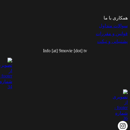
مکاری با ما
والات متداول
وانین و مقررات
شتیبانی و تیکت
Info [at] 9movie [dot] tv