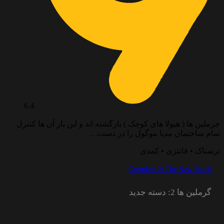
6.4
رملین ها ( هیولا های کوچک ) بازگشته اند و این بار آن ها کنترل
مام ساختمان مدیا موگول را در دست…
رسناک • فانتزی • کمدی
Gremlins 2: The New Batch
گرملین ها 2: دسته جدید