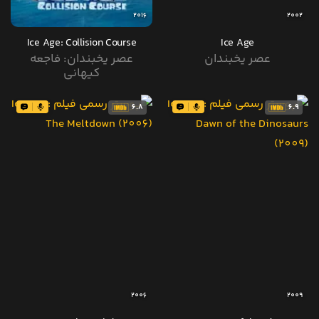
2016
2002
Ice Age: Collision Course
Ice Age
عصر یخبندان
عصر یخبندان: فاجعه
کیهانی
6.8
6.9
2006
2009