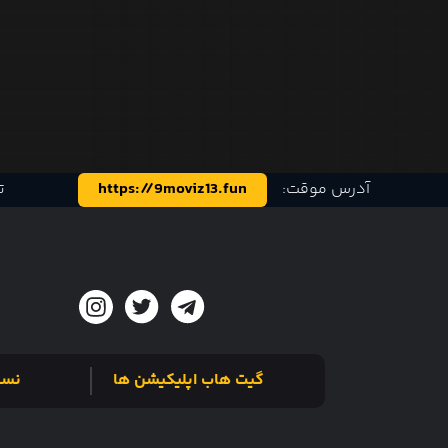
آدرس موقت:
https://9moviz13.fun
ت
گیت هاب اپلیکیشن ها
نسخ