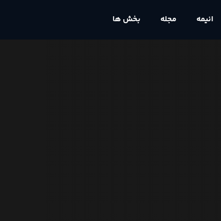
انیمه
مجله
بخش ها