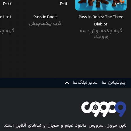
2022
2011
2012
he Last
Puss in Boots
Puss in Boots: The Three
گربه چکمه‌پوش
Diablos
گربه چکمه‌پوش: سه
گربه چ
وروجک
اپلیکیشن ها
سایر لینک‌ها
ناین مووی، سرویس دانلود فیلم و سریال و تماشای آنلاین است.