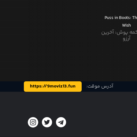
Puss in Boots: T
Wish
کمه پوش: آخرین
آرزو
آدرس موقت:
https://9moviz13.fun