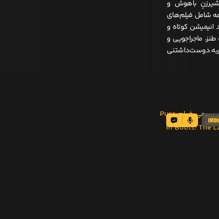
Puss in B درباره گربه شمشیرزنِ باهوش و
مجموعه شامل فیلم‌های
Puss in Boots: The L)، به‌همراه چند انیمیشن کوتاه و
ست. این آثار با ترکیب طنز، ماجراجویی و
گربه دوست‌داشتنی