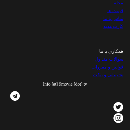
مجله
قیمت ها
تماس با ما
کارت هدیه
همکاری با ما
سوالات متداول
قوانین و مقررات
پشتیبانی و تیکت
Info [at] 9movie [dot] tv