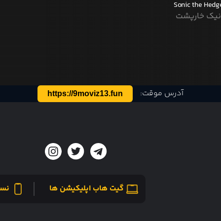
Sonic the Hed
یک خارپشت
آدرس موقت:
https://9moviz13.fun
گیت هاب اپلیکیشن ها
نسخ