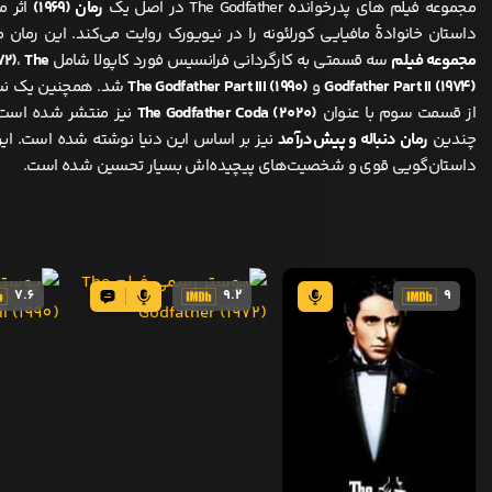
مجموعه فیلم های پدرخوانده The Godfather در اصل یک
رمان (۱۹۶۹)
اثر م
داستان خانوادهٔ مافیایی کورلئونه را در نیویورک روایت می‌کند. این رمان
مجموعه فیلم
سه قسمتی به کارگردانی فرانسیس فورد کاپولا شامل
The
،
۷۲)
Godfather Part II (۱۹۷۴)
و
The Godfather Part III (۱۹۹۰)
شد. همچنین یک نسخ
از قسمت سوم با عنوان
The Godfather Coda (۲۰۲۰)
نیز منتشر شده است. ع
چندین
رمان دنباله و پیش‌درآمد
نیز بر اساس این دنیا نوشته شده است. ای
داستان‌گویی قوی و شخصیت‌های پیچیده‌اش بسیار تحسین شده است.
7.6
9.2
9