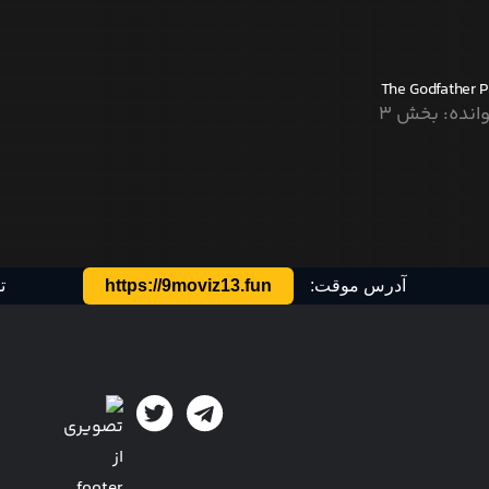
The Godfather Pa
انده: بخش ۳
آدرس موقت:
https://9moviz13.fun
ت