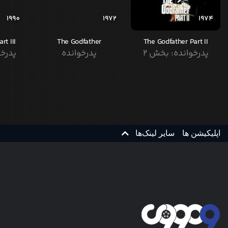
1990
1972
1974
rt III
The Godfather
The Godfather Part II
پدرخوانده: بخش ۲
پدرخوانده
پدرخو
اپلیکیشن ها
سایر لینک‌ها