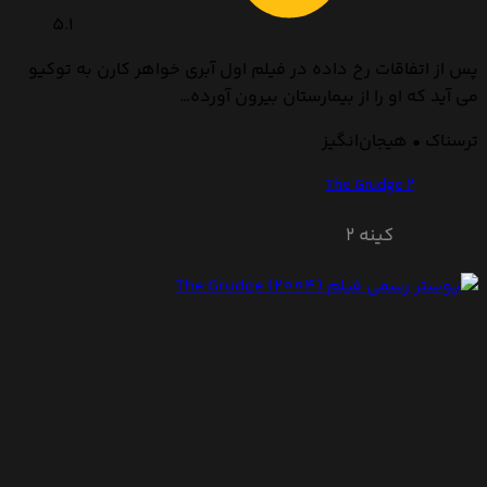
5.1
پس از اتفاقات رخ داده در فیلم اول آبری خواهر کارن به توکیو
می آید که او را از بیمارستان بیرون آورده…
ترسناک • هیجان‌انگیز
The Grudge 2
کینه ۲