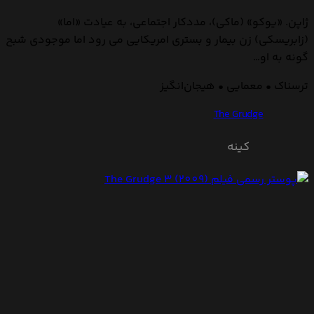
ژاپن. «یوکو» (ماکی)، مددکار اجتماعی، به عیادت «اما»
(زابریسکی) زن بیمار و بستری امریکایی می رود اما موجودی شبح
گونه به او…
ترسناک • معمایی • هیجان‌انگیز
The Grudge
کینه