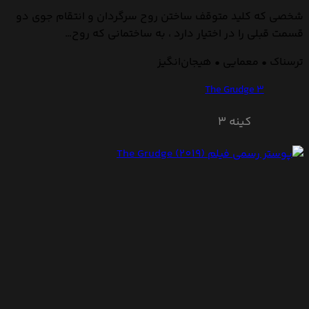
شخصی که کلید متوقف ساختن روح سرگردان و انتقام جوی دو
قسمت قبلی را در اختیار دارد ، به ساختمانی که روح…
ترسناک • معمایی • هیجان‌انگیز
The Grudge 3
کینه 3