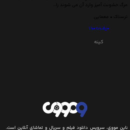
مرگ خشونت آمیز وارد آن می شوند را…
ترسناک • معمایی
The Grudge
کینه
ناین مووی، سرویس دانلود فیلم و سریال و تماشای آنلاین است.