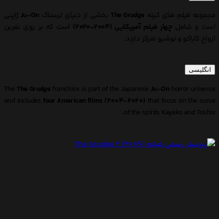
مجموعه فیلم های کینه
The Grudge
بخشی از دنیای ترسناک
Ju-On
ژاپنی
است و شامل
چهار فیلم آمریکایی (۲۰۰۴-۲۰۲۰)
است که بر روی نفرین
ارواح کایاکو و توشیو تمرکز دارند.
انگلیسی
The
The Grudge
franchise is part of the Japanese
Ju-On
horror universe
and includes
four American films (2004-2020)
that focus on the curse
of the spirits Kayako and Toshio.