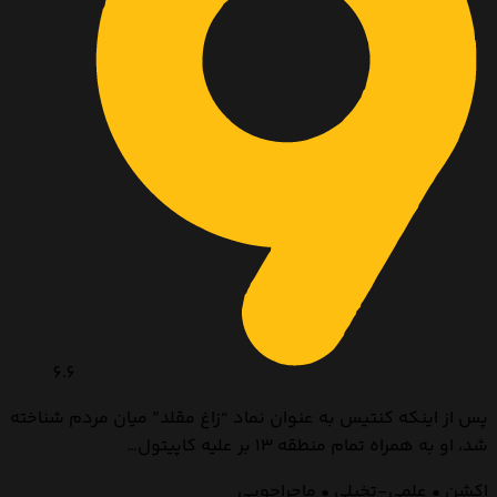
6.6
پس از اینکه کنتیس به عنوان نماد “زاغ مقلد” میان مردم شناخته
شد، او به همراه تمام منطقه ۱۳ بر علیه کاپیتول…
اکشن • علمی-تخیلی • ماجراجویی