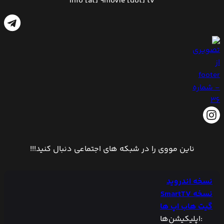
Info [at] 9movie [dot] tv
ناین مووی را در شبکه های اجتماعی دنبال کنید!!!
نسخه اندروید
نسخه SmartTV
گیت هاب اپ ها
:اپلیکیشن‌ها