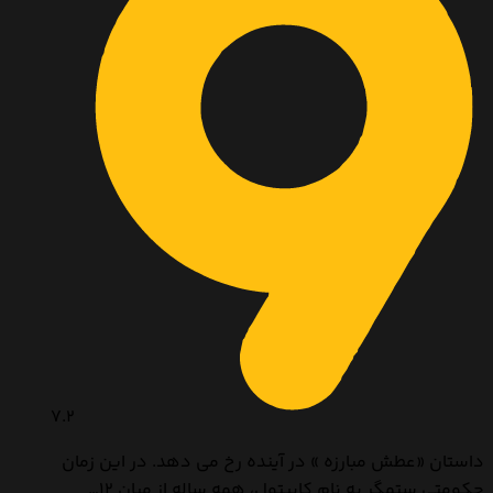
7.2
داستان «عطش مبارزه » در آینده رخ می دهد. در این زمان
حکومتی ستمگر به نام کاپیتول، همه ساله از میان ۱۲…