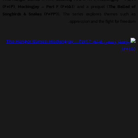
(2014)
,
Mockingjay – Part 2 (2015)
) and a prequel (
The Ballad of
Songbirds & Snakes (2023)
). The series explores themes such as
oppression and the fight for freedom.