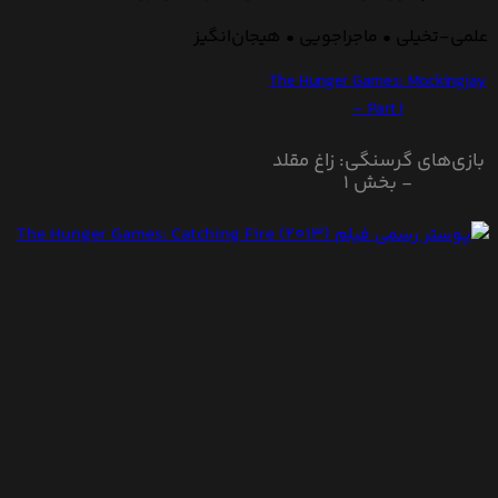
علمی-تخیلی • ماجراجویی • هیجان‌انگیز
The Hunger Games: Mockingjay
– Part 1
بازی‌های گرسنگی: زاغ مقلد
- بخش ۱