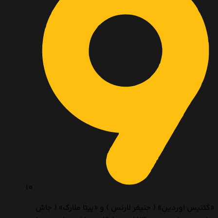
10
«کتنیس اوردین» ( جنیفر لارنس ) و «پیتا ملارک» ( جاش