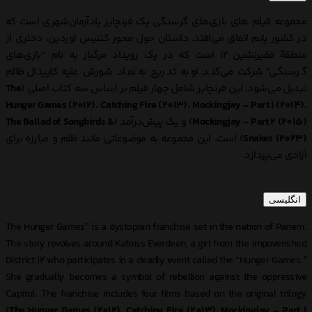
مجموعه فیلم های بازی‌های گرسنگی یک فرنچایز پادآرمان‌شهری است که
در کشور پانم اتفاق می‌افتد. داستان حول محور کتنیس اوردین، دختری از
منطقهٔ فقیرنشین 12 است که در یک رویداد مرگبار به نام “بازی‌های
گرسنگی” شرکت می‌کند. او به تدریج به نماد شورش علیه کاپیتال ظالم
تبدیل می‌شود. این فرنچایز شامل چهار فیلم بر اساس سه کتاب اصلی (
The
Hunger Games (2012)
،
Catching Fire (2013)
،
Mockingjay – Part 1 (2014)
،
Mockingjay – Part 2 (2015)
) و یک پیش‌درآمد (
The Ballad of Songbirds &
Snakes (2023)
) است. این مجموعه به موضوعاتی مانند ظلم و مبارزه برای
آزادی می‌پردازد.
انگلیسی
The Hunger Games” is a dystopian franchise set in the nation of Panem.
The story revolves around Katniss Everdeen, a girl from the impoverished
District 12 who participates in a deadly event called the “Hunger Games.”
She gradually becomes a symbol of rebellion against the oppressive
Capitol. The franchise includes four films based on the original trilogy
(
The Hunger Games (2012)
,
Catching Fire (2013)
,
Mockingjay – Part 1