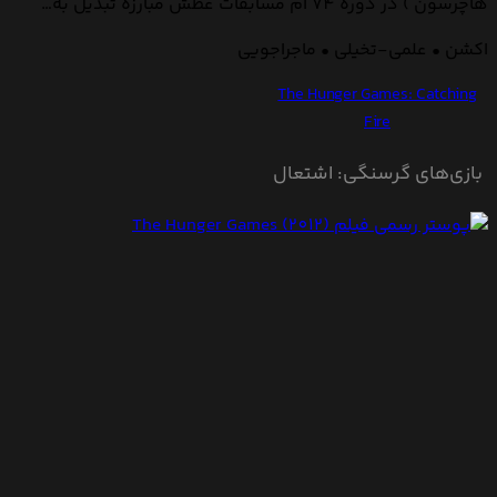
هاچرسون ) در دوره 74 ام مسابقات عطش مبارزه تبدیل به…
اکشن • علمی-تخیلی • ماجراجویی
The Hunger Games: Catching
Fire
بازی‌های گرسنگی: اشتعال