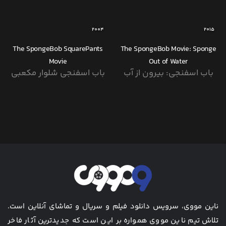
2004
2015
The SpongeBob SquarePants
The SpongeBob Movie: Sponge
Movie
Out of Water
باب اسفنجی: بیرون از آب
باب اسفنجی شلوار مکعبی
ناین مووی، سرویس دانلود فیلم و سریال و تماشای آنلاین است.
تلاش تیم ناین مووی همواره بر این است که جدیدترین آثار فاخر