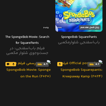
پایان فصل هفدهم
2025
1999
The SpongeBob Movie: Search
SpongeBob SquarePants
باب‌اسفنجی شلوارمکعبی
for SquarePants
فیلم باب‌اسفنجی: در
جست‌وجوی شلوار مکعبی
5.9
5.6