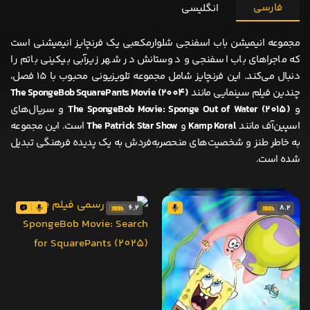
فارسی
انگلیسی
مجموعه انیمیشن باب اسفنجی شلوارمکعبی یک فرنچایز انیمیشنی است
که ماجراهای باب اسفنجی و دوستانش در شهر زیرآبی بیکینی باتم را
دنبال می‌کند. این فرنچایز شامل مجموعه تلویزیونی محبوب با 15 فصل،
چندین فیلم سینمایی مانند
The SpongeBob SquarePants Movie (2004)
و
The SpongeBob Movie: Sponge Out of Water (2015)
و سریال‌های
اسپین‌آف مانند
Kamp Koral
و
The Patrick Star Show
است. این مجموعه
به خاطر طنز و شخصیت‌های منحصربه‌فردش به یک پدیده فرهنگی تبدیل
شده است.
6.2
8.2