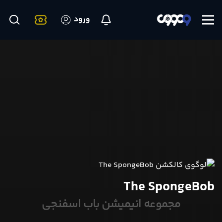
ورود
The SpongeBob
مجموعه انیمیشن باب اسفنجی