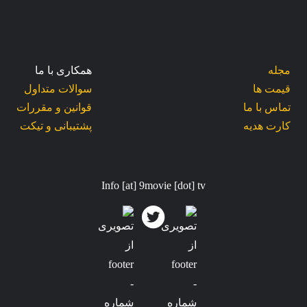
مجله
همکاری با ما
قیمت ها
سوالات متداول
تماس با ما
قوانین و مقررات
کارت هدیه
پشتیبانی و تیکت
Info [at] 9movie [dot] tv