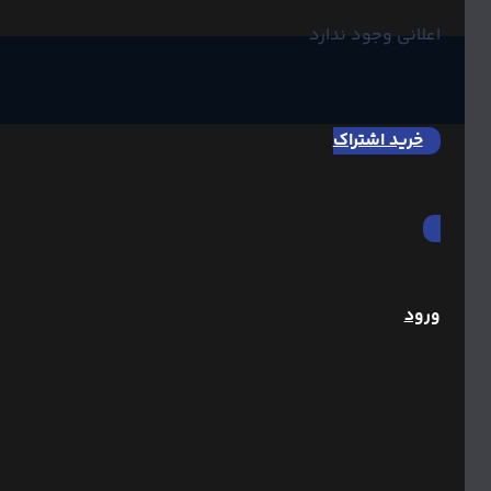
اعلانی وجود ندارد
خرید اشتراک
ورود