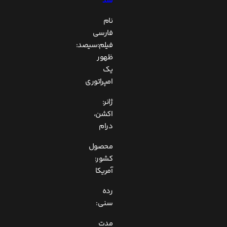
شد
نام
فارسی
فیلم:سیصد:
ظهور
یک
امپراتوری
ژانر:
اکشن،
درام
محصول
کشور:
آمریکا
رده
سنی:
مدت