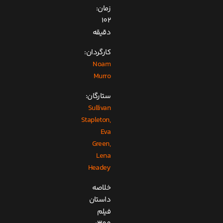
زمان:
102
دقیقه
کارگردان:
Noam
Murro
ستارگان:
Sullivan
Stapleton,
Eva
Green,
Lena
Headey
خلاصه
داستان
فیلم