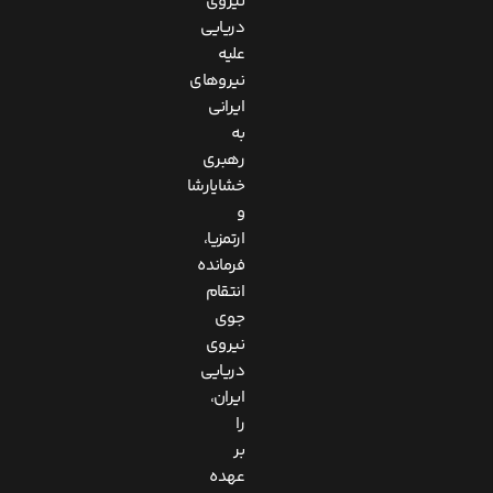
نیروی
دریایی
علیه
نیروهای
ایرانی
به
رهبری
خشایارشا
و
ارتمزیا،
فرمانده
انتقام
جوی
نیروی
دریایی
ایران،
را
بر
عهده