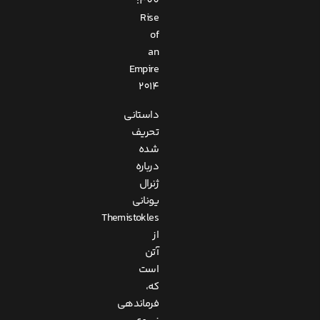
300:
Rise
of
an
Empire
2014
داستانی
تحریف
شده
درباره
ژنرال
یونانی
Themistokles
از
آتن
است
که،
فرماندهی