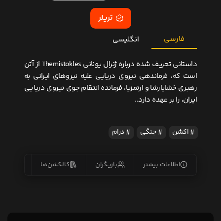
تریلر
فارسی
انگلیسی
داستانی تحریف شده درباره ژنرال یونانی Themistokles از آتن
است که، فرماندهی نیروی دریایی علیه نیروهای ایرانی به
رهبری خشایارشا و ارتمزیا، فرمانده انتقام جوی نیروی دریایی
ایران، را بر عهده دارد..
اکشن
جنگی
درام
اطلاعات بیشتر
بازیگران
کالکشن‌ها
زیرنو