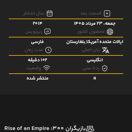
قسمت بعد
سال انتشار
جمعه، 23 مرداد 1405
2014
محصول کشور
زیرنویس
ایالات متحده آمریکا,بلغارستان
فارسی
زبان اصلی
مدت زمان
انگلیسی
102 دقیقه
رده سنی
وضعیت
R
منتشر شده
بازیگران 300: Rise of an Empire