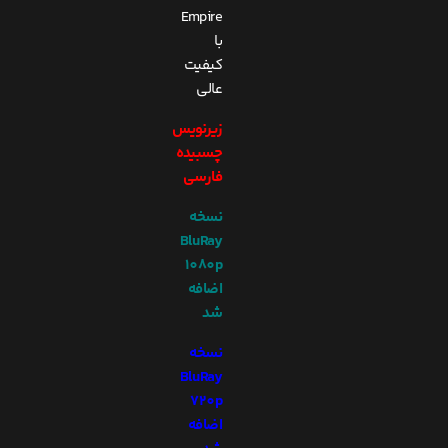
Empire
با
کیفیت
عالی
زیرنویس
چسبیده
فارسی
نسخه
BluRay
1080p
اضافه
شد
نسخه
BluRay
720p
اضافه