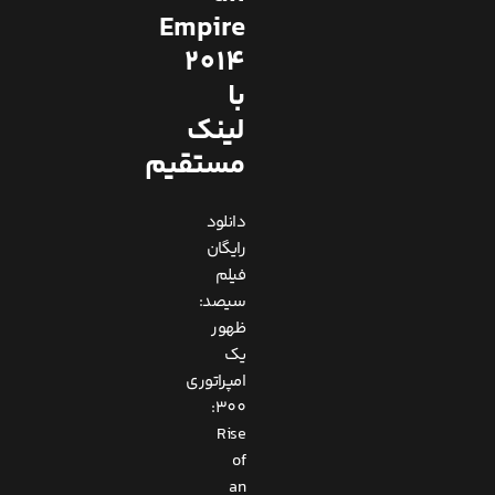
Empire
2014
با
لینک
مستقیم
دانلود
رایگان
فیلم
سیصد:
ظهور
یک
امپراتوری
300:
Rise
of
an