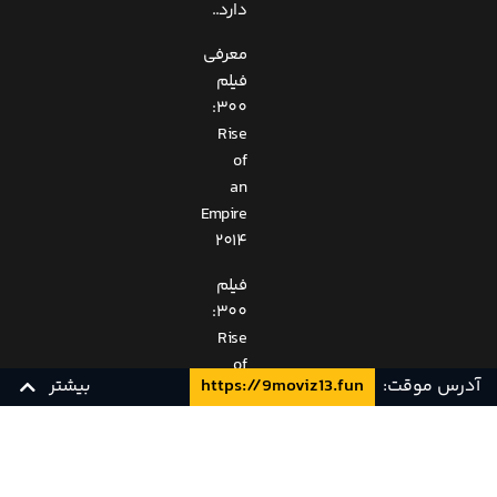
دارد..
معرفی
فیلم
300:
Rise
of
an
Empire
2014
فیلم
300:
Rise
of
آدرس موقت:
https://9moviz13.fun
بیشتر
an
Empire
محصول
زیرنویس چسبیده فارسی
زیرنویس فارسی
YTS
کشور