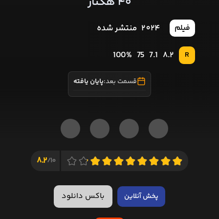
40 هکتار
2024
منتشر شده
فیلم
100%
75
7.1
8.2
R
قسمت بعد:
پایان یافته
8.2
10/
باکس دانلود
پخش آنلاین