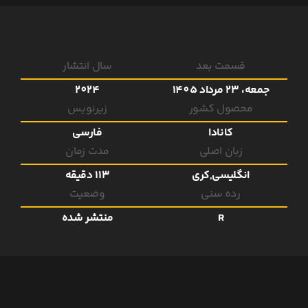
قسمت بعد
سال انتشار
جمعه، 23 مرداد 1405
2024
محصول کشور
زیرنویس
کانادا
فارسی
زبان اصلی
مدت زمان
انگلیسی,کری
113 دقیقه
رده سنی
وضعیت
R
منتشر شده