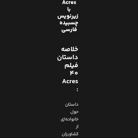
Acres
با
زیرنویس
چسبیده
فارسی
خلاصه
داستان
فیلم
40
Acres
:
داستان
حول
خانواده‌ای
از
کشاورزان