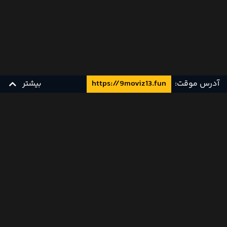
آدرس موقت:
https://9moviz13.fun
بیشتر
کالکشن های مرتبط
زیرنویس چسبیده فارسی
زیرنویس فارسی
PSA - YTS
نتیجه‌ای پیدا نشد.
دوبله فارسی
دوبله فارسی
YTS