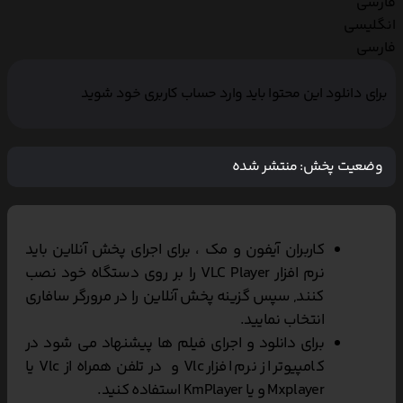
فارسی
انگلیسی
فارسی
برای دانلود این محتوا باید وارد حساب کاربری خود شوید
وضعیت پخش:
منتشر شده
کاربران آیفون و مک ، برای اجرای پخش آنلاین باید
نرم افزار VLC Player را بر روی دستگاه خود نصب
کنند, سپس گزینه پخش آنلاین را در مرورگر سافاری
انتخاب نمایید.
برای دانلود و اجرای فیلم ها پیشنهاد می شود در
کامپیوتر از نرم افزار Vlc و در تلفن همراه از Vlc یا
Mxplayer و یا KmPlayer استفاده کنید.