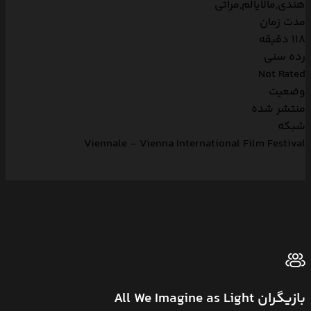
هندی,مالایالم,مراتی
مدت زمان
118 دقیقه
رده سنی
Not Rated
وضعیت
منتشر شده
شبکه
Viennale - Vienna International Film Festival
بازیگران All We Imagine as Light