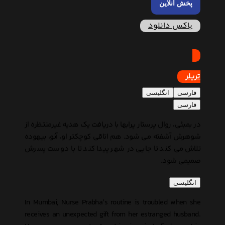
پخش آنلاین
باکس دانلود
تریلر
فارسی
انگلیسی
فارسی
در بمبئی، روال پرستار پرابها با دریافت یک هدیه غیرمنتظره از
شوهرش آشفته می شود. هم اتاقی کوچکتر او، آنو، بیهوده
تلاش می کند تا جایی در شهر پیدا کند تا با دوست پسرش
صمیمی شود.
انگلیسی
In Mumbai, Nurse Prabha’s routine is troubled when she
receives an unexpected gift from her estranged husband.