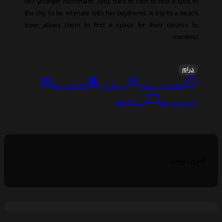
Her younger roommate, Anu, tries in vain to find a spot in
the city to be intimate with her boyfriend. A trip to a beach
town allows them to find a space for their desires to
manifest.
درام
اطلاعات بیشتر
بازیگران
کالکشن‌ها
زیرنویس‌ها
دیدگاه‌ها
خبری نیست