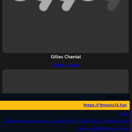
Gilles Chanial
Gilles Chanial
آدرس موقت:
https://9moviz13.fun
بیشتر
قوانین
اپلیکیشن ها
کالکشن کاربران
تماس و پشتیبانی
برنامه هفتگی
سریال‌
برنامه هفتگی انیمه