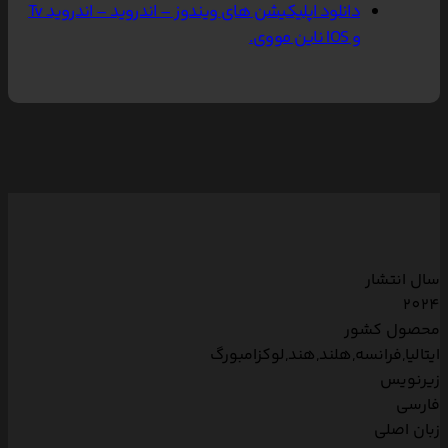
دانلود اپلیکیشن های ویندوز – اندروید – اندروید Tv
و IOS ناین مووی.
سال انتشار
2024
محصول کشور
ایتالیا,فرانسه,هلند,هند,لوکزامبورگ
زیرنویس
فارسی
زبان اصلی