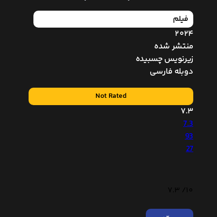
فیلم
2024
منتشر شده
زیرنویس چسبیده
دوبله فارسی
Not Rated
7.3
7.3
93
27
7.3
10/